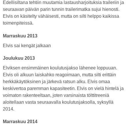
Edellisiltana tehtiin muutamia lastausharjoituksia traileriin ja
seuraavan päivän parin tunnin trailerimatka sujui hienosti.
Elvis on käsitelty vähäisesti, mutta on silti helppo kaikissa
toimenpiteissä.
Marraskuu 2013
Elvis sai kengät jalkaan
Joulukuu 2013
Elviksen ensimmäinen koulutusjakso lähenee loppuuan.
Elvis oli alkuun laiskahko reagoimaan, mutta silti erittäin
herkkäkäytöksinen ja järkevä ratsun alku. Elvis omaa
keskivertoa paremman kapasiteetin. Elvis on vielä hintelä ja
voimaton rakenteeltaan, joten varsinaista tölttitreeniä
aloitellaan vasta seuraavalla koulutusjaksolla, syksyllä
2014.
Marraskuu 2014