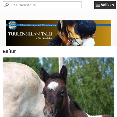
Valikko
Eilífur