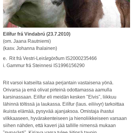
Eilífur frá Vindabrú (23.7.2010)
(om. Jaana Rautniemi)
(kasv. Johanna Ihalainen)
e. Rit frá Vestri-Leirárgörðum IS2000235466
i. Gammur frá Steinnesi IS1996156290
Rit varsoi katseilta salaa perjantain vastaisena yönä.
Orivarsa ja emä olivat pirteinä odottamassa aamulla
karsinassaan. Eilífur eli meidän kesken "Elvis", liikkuu
lähinnä töltissä ja laukassa. Eilífur (laus. eiliivyr) tarkoittaa
ikuista elämää, pysyvää ajanjaksoa. Omistaja ihastui
vilkkaaseen, hyvärakenteiseen ja hienoliikkeiseen varsaan
siihen nähden, että kaveri jää tallille nimensä mukaan
"pysyvästi". Kirjava varsa tulee äitinsä tavoin