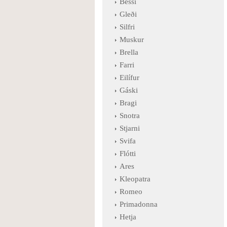
Bessi
Gleði
Silfri
Muskur
Brella
Farri
Eilífur
Gáski
Bragi
Snotra
Stjarni
Svifa
Flótti
Ares
Kleopatra
Romeo
Primadonna
Hetja