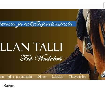
us-, juhla- ja saunatilat
Ohjeet
Lahjaksi
Yhteystiedot
Barón