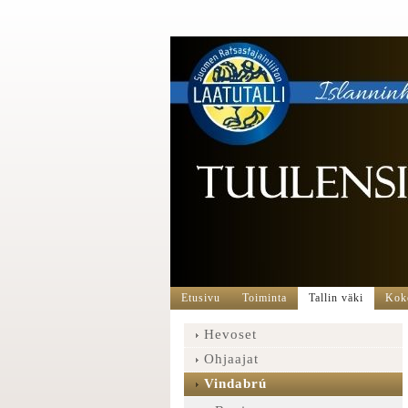
Etusivu
Toiminta
Tallin väki
Koko
Hevoset
Ohjaajat
Vindabrú