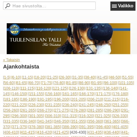
Valikko
« Takaisin
Ajankohtaista
[1-5]
[6-10]
[11-15]
[16-20]
[21-25]
[26-30]
[31-35]
[36-40]
[41-45]
[46-50]
[51-55]
[56-60]
[61-65]
[66-70]
[71-75]
[76-80]
[81-85]
[86-90]
[91-95]
[96-100]
[101-105]
[106-110]
[111-115]
[116-120]
[121-125]
[126-130]
[131-135]
[136-140]
[141-
145]
[146-150]
[151-155]
[156-160]
[161-165]
[166-170]
[171-175]
[176-180]
[181-185]
[186-190]
[191-195]
[196-200]
[201-205]
[206-210]
[211-215]
[216-
220]
[221-225]
[226-230]
[231-235]
[236-240]
[241-245]
[246-250]
[251-255]
[256-260]
[261-265]
[266-270]
[271-275]
[276-280]
[281-285]
[286-290]
[291-
295]
[296-300]
[301-305]
[306-310]
[311-315]
[316-320]
[321-325]
[326-330]
[331-335]
[336-340]
[341-345]
[346-350]
[351-355]
[356-360]
[361-365]
[366-
370]
[371-375]
[376-380]
[381-385]
[386-390]
[391-395]
[396-400]
[401-405]
[406-410]
[411-415]
[416-420]
[421-425]
[426-430]
[431-435]
[436-440]
[441-