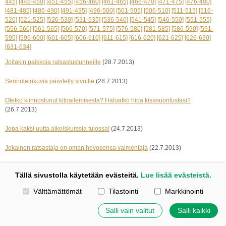
445]
[446-450]
[451-455]
[456-460]
[461-465]
[466-470]
[471-475]
[476-480]
[481-485]
[486-490]
[491-495]
[496-500]
[501-505]
[506-510]
[511-515]
[516-
520]
[521-525]
[526-530]
[531-535]
[536-540]
[541-545]
[546-550]
[551-555]
[556-560]
[561-565]
[566-570]
[571-575]
[576-580]
[581-585]
[586-590]
[591-
595]
[596-600]
[601-605]
[606-610]
[611-615]
[616-620]
[621-625]
[626-630]
[631-634]
Joitakin paikkoja ratsastustunneille
(28.7.2013)
Sennuleirikuvia päivitetty sivuille
(28.7.2013)
Oletko kiinnostunut kilpailemisesta? Haluatko hioa kisasuoritustasi?
(26.7.2013)
Jopa kaksi uutta alkeiskurssia tulossa!
(24.7.2013)
Jokainen ratsastaja on oman hevosensa valmentaja
(22.7.2013)
« edelliset 5
seuraavat 5 »
Tällä sivustolla käytetään evästeitä.
Lue lisää evästeistä.
Valitse käytettävät evästeet
Välttämättömät
Tilastointi
Markkinointi
Kotisivut: Johanna Korpi
Tehty Yhdistysavaimella
|
Evästeet
©
2026 Tuulensillan talli
Salli vain valitut
Salli kaikki