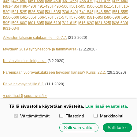
445]
[446-450]
[451-455]
[456-460]
[461-465]
[466-470]
[471-475]
[476-480]
[481-485]
[486-490]
[491-495]
[496-500]
[501-505]
[506-510]
[511-515]
[516-
520]
[521-525]
[526-530]
[531-535]
[536-540]
[541-545]
[546-550]
[551-555]
[556-560]
[561-565]
[566-570]
[571-575]
[576-580]
[581-585]
[586-590]
[591-
595]
[596-600]
[601-605]
[606-610]
[611-615]
[616-620]
[621-625]
[626-630]
[631-634]
Aikuisten takaisin satulaan -leiri 6.-7.7.
(21.2.2020)
Myydään 2019 syntyneet ori- ja tammavarsa
(17.2.2020)
Kesän viimeiset leiripaikat
(3.2.2020)
Parempaan vuorovaikutukseen hevosen kanssa? Kurssi 22.2.
(29.1.2020)
Päivä hevosyrittäjille 8.2.
(11.1.2020)
« edelliset 5
seuraavat 5 »
Tällä sivustolla käytetään evästeitä.
Lue lisää evästeistä.
Kotisivut: Johanna Korpi
Valitse käytettävät evästeet
Välttämättömät
Tilastointi
Markkinointi
Tehty Yhdistysavaimella
|
Evästeet
©
2026 Tuulensillan talli
Salli vain valitut
Salli kaikki