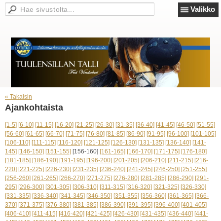
Valikko
« Takaisin
Ajankohtaista
[1-5]
[6-10]
[11-15]
[16-20]
[21-25]
[26-30]
[31-35]
[36-40]
[41-45]
[46-50]
[51-55]
[56-60]
[61-65]
[66-70]
[71-75]
[76-80]
[81-85]
[86-90]
[91-95]
[96-100]
[101-105]
[106-110]
[111-115]
[116-120]
[121-125]
[126-130]
[131-135]
[136-140]
[141-
145]
[146-150]
[151-155]
[156-160]
[161-165]
[166-170]
[171-175]
[176-180]
[181-185]
[186-190]
[191-195]
[196-200]
[201-205]
[206-210]
[211-215]
[216-
220]
[221-225]
[226-230]
[231-235]
[236-240]
[241-245]
[246-250]
[251-255]
[256-260]
[261-265]
[266-270]
[271-275]
[276-280]
[281-285]
[286-290]
[291-
295]
[296-300]
[301-305]
[306-310]
[311-315]
[316-320]
[321-325]
[326-330]
[331-335]
[336-340]
[341-345]
[346-350]
[351-355]
[356-360]
[361-365]
[366-
370]
[371-375]
[376-380]
[381-385]
[386-390]
[391-395]
[396-400]
[401-405]
[406-410]
[411-415]
[416-420]
[421-425]
[426-430]
[431-435]
[436-440]
[441-