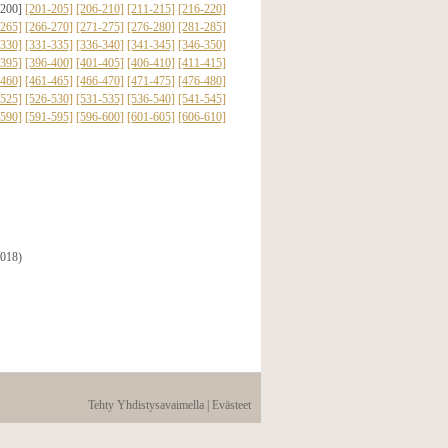
-200]
[201-205]
[206-210]
[211-215]
[216-220]
-265]
[266-270]
[271-275]
[276-280]
[281-285]
-330]
[331-335]
[336-340]
[341-345]
[346-350]
-395]
[396-400]
[401-405]
[406-410]
[411-415]
-460]
[461-465]
[466-470]
[471-475]
[476-480]
-525]
[526-530]
[531-535]
[536-540]
[541-545]
-590]
[591-595]
[596-600]
[601-605]
[606-610]
2018)
Tehty Yhdistysavaimella
|
Evästeet