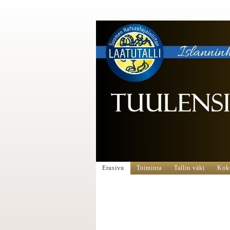
Etusivu
Toiminta
Tallin väki
Koko