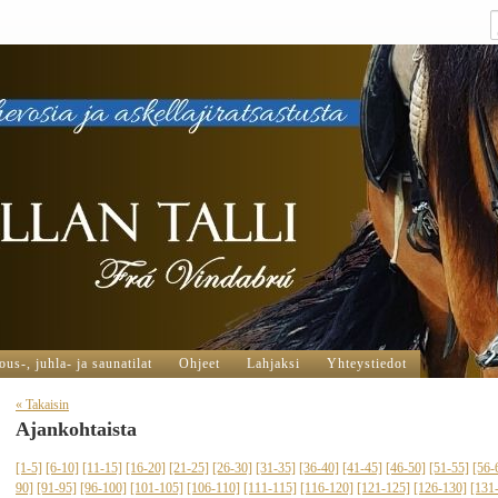
us-, juhla- ja saunatilat
Ohjeet
Lahjaksi
Yhteystiedot
« Takaisin
Ajankohtaista
[1-5]
[6-10]
[11-15]
[16-20]
[21-25]
[26-30]
[31-35]
[36-40]
[41-45]
[46-50]
[51-55]
[56-
90]
[91-95]
[96-100]
[101-105]
[106-110]
[111-115]
[116-120]
[121-125]
[126-130]
[131