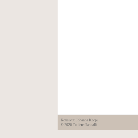
Kotisivut: Johanna Korpi
©
2026 Tuulensillan talli