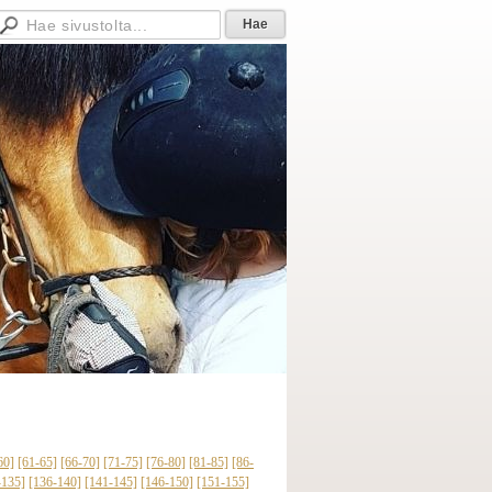
60]
[61-65]
[66-70]
[71-75]
[76-80]
[81-85]
[86-
-135]
[136-140]
[141-145]
[146-150]
[151-155]