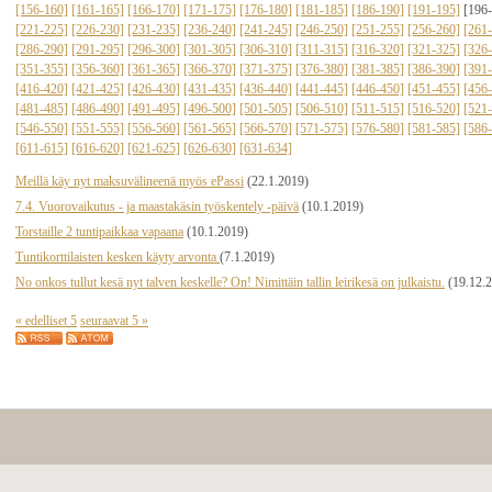
[156-160]
[161-165]
[166-170]
[171-175]
[176-180]
[181-185]
[186-190]
[191-195]
[196
[221-225]
[226-230]
[231-235]
[236-240]
[241-245]
[246-250]
[251-255]
[256-260]
[261
[286-290]
[291-295]
[296-300]
[301-305]
[306-310]
[311-315]
[316-320]
[321-325]
[326
[351-355]
[356-360]
[361-365]
[366-370]
[371-375]
[376-380]
[381-385]
[386-390]
[391
[416-420]
[421-425]
[426-430]
[431-435]
[436-440]
[441-445]
[446-450]
[451-455]
[456
[481-485]
[486-490]
[491-495]
[496-500]
[501-505]
[506-510]
[511-515]
[516-520]
[521
[546-550]
[551-555]
[556-560]
[561-565]
[566-570]
[571-575]
[576-580]
[581-585]
[586
[611-615]
[616-620]
[621-625]
[626-630]
[631-634]
Meillä käy nyt maksuvälineenä myös ePassi
(22.1.2019)
7.4. Vuorovaikutus - ja maastakäsin työskentely -päivä
(10.1.2019)
Torstaille 2 tuntipaikkaa vapaana
(10.1.2019)
Tuntikorttilaisten kesken käyty arvonta
(7.1.2019)
No onkos tullut kesä nyt talven keskelle? On! Nimittäin tallin leirikesä on julkaistu.
(19.12.
« edelliset 5
seuraavat 5 »