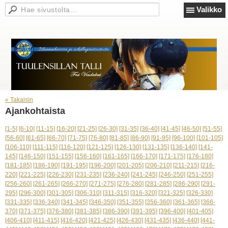
Valikko
« Takaisin
Ajankohtaista
[1-5]
[6-10]
[11-15]
[16-20]
[21-25]
[26-30]
[31-35]
[36-40]
[41-45]
[46-50]
[51-55]
[56-60]
[61-65]
[66-70]
[71-75]
[76-80]
[81-85]
[86-90]
[91-95]
[96-100]
[101-105]
[106-110]
[111-115]
[116-120]
[121-125]
[126-130]
[131-135]
[136-140]
[141-
145]
[146-150]
[151-155]
[156-160]
[161-165]
[166-170]
[171-175]
[176-180]
[181-185]
[186-190]
[191-195]
[196-200]
[201-205]
[206-210]
[211-215]
[216-
220]
[221-225]
[226-230]
[231-235]
[236-240]
[241-245]
[246-250]
[251-255]
[256-260]
[261-265]
[266-270]
[271-275]
[276-280]
[281-285]
[286-290]
[291-
295]
[296-300]
[301-305]
[306-310]
[311-315]
[316-320]
[321-325]
[326-330]
[331-335]
[336-340]
[341-345]
[346-350]
[351-355]
[356-360]
[361-365]
[366-
370]
[371-375]
[376-380]
[381-385]
[386-390]
[391-395]
[396-400]
[401-405]
[406-410]
[411-415]
[416-420]
[421-425]
[426-430]
[431-435]
[436-440]
[441-