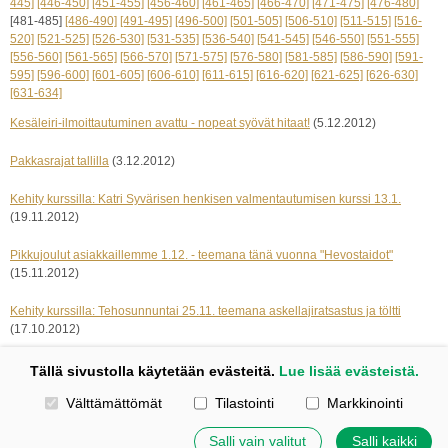
445]
[446-450]
[451-455]
[456-460]
[461-465]
[466-470]
[471-475]
[476-480]
[481-485]
[486-490]
[491-495]
[496-500]
[501-505]
[506-510]
[511-515]
[516-
520]
[521-525]
[526-530]
[531-535]
[536-540]
[541-545]
[546-550]
[551-555]
[556-560]
[561-565]
[566-570]
[571-575]
[576-580]
[581-585]
[586-590]
[591-
595]
[596-600]
[601-605]
[606-610]
[611-615]
[616-620]
[621-625]
[626-630]
[631-634]
Kesäleiri-ilmoittautuminen avattu - nopeat syövät hitaat!
(5.12.2012)
Pakkasrajat tallilla
(3.12.2012)
Kehity kurssilla: Katri Syvärisen henkisen valmentautumisen kurssi 13.1.
(19.11.2012)
Pikkujoulut asiakkaillemme 1.12. - teemana tänä vuonna "Hevostaidot"
(15.11.2012)
Kehity kurssilla: Tehosunnuntai 25.11. teemana askellajiratsastus ja töltti
(17.10.2012)
« edelliset 5
seuraavat 5 »
Tällä sivustolla käytetään evästeitä.
Lue lisää evästeistä.
Valitse käytettävät evästeet
Välttämättömät
Tilastointi
Markkinointi
Kotisivut: Johanna Korpi
Tehty Yhdistysavaimella
|
Evästeet
Salli vain valitut
Salli kaikki