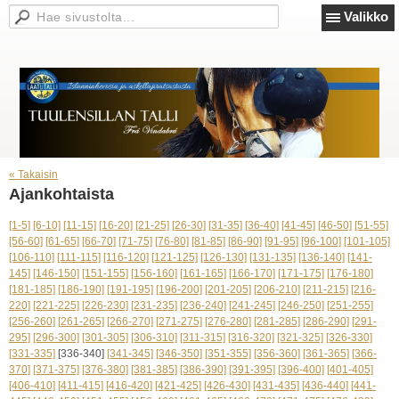
Valikko
« Takaisin
Ajankohtaista
[1-5]
[6-10]
[11-15]
[16-20]
[21-25]
[26-30]
[31-35]
[36-40]
[41-45]
[46-50]
[51-55]
[56-60]
[61-65]
[66-70]
[71-75]
[76-80]
[81-85]
[86-90]
[91-95]
[96-100]
[101-105]
[106-110]
[111-115]
[116-120]
[121-125]
[126-130]
[131-135]
[136-140]
[141-
145]
[146-150]
[151-155]
[156-160]
[161-165]
[166-170]
[171-175]
[176-180]
[181-185]
[186-190]
[191-195]
[196-200]
[201-205]
[206-210]
[211-215]
[216-
220]
[221-225]
[226-230]
[231-235]
[236-240]
[241-245]
[246-250]
[251-255]
[256-260]
[261-265]
[266-270]
[271-275]
[276-280]
[281-285]
[286-290]
[291-
295]
[296-300]
[301-305]
[306-310]
[311-315]
[316-320]
[321-325]
[326-330]
[331-335]
[336-340]
[341-345]
[346-350]
[351-355]
[356-360]
[361-365]
[366-
370]
[371-375]
[376-380]
[381-385]
[386-390]
[391-395]
[396-400]
[401-405]
[406-410]
[411-415]
[416-420]
[421-425]
[426-430]
[431-435]
[436-440]
[441-