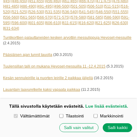
445]
[446-450]
[451-455]
[456-460]
[461-465]
[466-470]
[471-475]
[476-480]
[481-485]
[486-490]
[491-495]
[496-500]
[501-505]
[506-510]
[511-515]
[516-
520]
[521-525]
[526-530]
[531-535]
[536-540]
[541-545]
[546-550]
[551-555]
[556-560]
[561-565]
[566-570]
[571-575]
[576-580]
[581-585]
[586-590]
[591-
595]
[596-600]
[601-605]
[606-610]
[611-615]
[616-620]
[621-625]
[626-630]
[631-634]
Tuntikorttien palauttaneiden kesken arvottiin messulippuja Hevoset-messuille
(2.4.2015)
Pääsiäisen ajan tunnit tauolla
(30.3.2015)
Tuulensillan talli on mukana Hevoset-messuilla 11.-12.4.2015
(5.3.2015)
Kesän sennuleirille ja nuorten leirille 2 paikkaa jäljellä
(16.2.2015)
Lauantain laavuretkelle kaksi vapaata paikkaa
(11.2.2015)
« edelliset 5
seuraavat 5 »
Tällä sivustolla käytetään evästeitä.
Lue lisää evästeistä.
Valitse käytettävät evästeet
Välttämättömät
Tilastointi
Markkinointi
Kotisivut: Johanna Korpi
Tehty Yhdistysavaimella
|
Evästeet
©
2026 Tuulensillan talli
Salli vain valitut
Salli kaikki