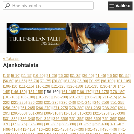
Valikko
« Takaisin
Ajankohtaista
[1-5]
[6-10]
[11-15]
[16-20]
[21-25]
[26-30]
[31-35]
[36-40]
[41-45]
[46-50]
[51-55]
[56-60]
[61-65]
[66-70]
[71-75]
[76-80]
[81-85]
[86-90]
[91-95]
[96-100]
[101-105]
[106-110]
[111-115]
[116-120]
[121-125]
[126-130]
[131-135]
[136-140]
[141-
145]
[146-150]
[151-155]
[156-160]
[161-165]
[166-170]
[171-175]
[176-180]
[181-185]
[186-190]
[191-195]
[196-200]
[201-205]
[206-210]
[211-215]
[216-
220]
[221-225]
[226-230]
[231-235]
[236-240]
[241-245]
[246-250]
[251-255]
[256-260]
[261-265]
[266-270]
[271-275]
[276-280]
[281-285]
[286-290]
[291-
295]
[296-300]
[301-305]
[306-310]
[311-315]
[316-320]
[321-325]
[326-330]
[331-335]
[336-340]
[341-345]
[346-350]
[351-355]
[356-360]
[361-365]
[366-
370]
[371-375]
[376-380]
[381-385]
[386-390]
[391-395]
[396-400]
[401-405]
[406-410]
[411-415]
[416-420]
[421-425]
[426-430]
[431-435]
[436-440]
[441-