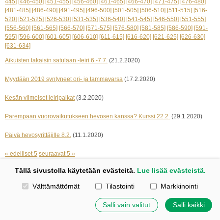
445]
[446-450]
[451-455]
[456-460]
[461-465]
[466-470]
[471-475]
[476-480]
[481-485]
[486-490]
[491-495]
[496-500]
[501-505]
[506-510]
[511-515]
[516-
520]
[521-525]
[526-530]
[531-535]
[536-540]
[541-545]
[546-550]
[551-555]
[556-560]
[561-565]
[566-570]
[571-575]
[576-580]
[581-585]
[586-590]
[591-
595]
[596-600]
[601-605]
[606-610]
[611-615]
[616-620]
[621-625]
[626-630]
[631-634]
Aikuisten takaisin satulaan -leiri 6.-7.7.
(21.2.2020)
Myydään 2019 syntyneet ori- ja tammavarsa
(17.2.2020)
Kesän viimeiset leiripaikat
(3.2.2020)
Parempaan vuorovaikutukseen hevosen kanssa? Kurssi 22.2.
(29.1.2020)
Päivä hevosyrittäjille 8.2.
(11.1.2020)
« edelliset 5
seuraavat 5 »
Tällä sivustolla käytetään evästeitä.
Lue lisää evästeistä.
Kotisivut: Johanna Korpi
Valitse käytettävät evästeet
Välttämättömät
Tilastointi
Markkinointi
Tehty Yhdistysavaimella
|
Evästeet
©
2026 Tuulensillan talli
Salli vain valitut
Salli kaikki