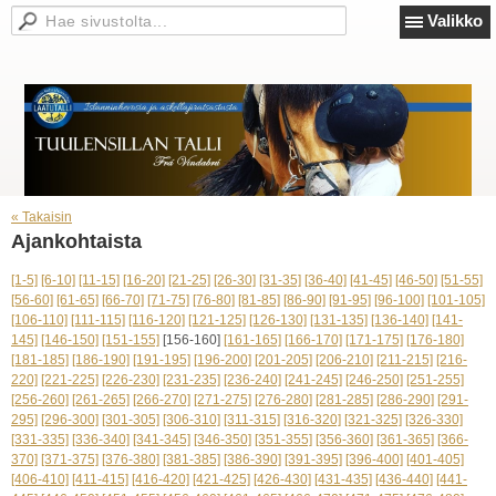
Valikko
« Takaisin
Ajankohtaista
[1-5]
[6-10]
[11-15]
[16-20]
[21-25]
[26-30]
[31-35]
[36-40]
[41-45]
[46-50]
[51-55]
[56-60]
[61-65]
[66-70]
[71-75]
[76-80]
[81-85]
[86-90]
[91-95]
[96-100]
[101-105]
[106-110]
[111-115]
[116-120]
[121-125]
[126-130]
[131-135]
[136-140]
[141-
145]
[146-150]
[151-155]
[156-160]
[161-165]
[166-170]
[171-175]
[176-180]
[181-185]
[186-190]
[191-195]
[196-200]
[201-205]
[206-210]
[211-215]
[216-
220]
[221-225]
[226-230]
[231-235]
[236-240]
[241-245]
[246-250]
[251-255]
[256-260]
[261-265]
[266-270]
[271-275]
[276-280]
[281-285]
[286-290]
[291-
295]
[296-300]
[301-305]
[306-310]
[311-315]
[316-320]
[321-325]
[326-330]
[331-335]
[336-340]
[341-345]
[346-350]
[351-355]
[356-360]
[361-365]
[366-
370]
[371-375]
[376-380]
[381-385]
[386-390]
[391-395]
[396-400]
[401-405]
[406-410]
[411-415]
[416-420]
[421-425]
[426-430]
[431-435]
[436-440]
[441-