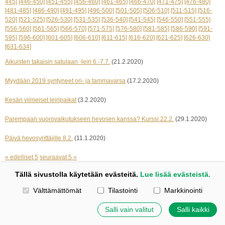
445]
[446-450]
[451-455]
[456-460]
[461-465]
[466-470]
[471-475]
[476-480]
[481-485]
[486-490]
[491-495]
[496-500]
[501-505]
[506-510]
[511-515]
[516-
520]
[521-525]
[526-530]
[531-535]
[536-540]
[541-545]
[546-550]
[551-555]
[556-560]
[561-565]
[566-570]
[571-575]
[576-580]
[581-585]
[586-590]
[591-
595]
[596-600]
[601-605]
[606-610]
[611-615]
[616-620]
[621-625]
[626-630]
[631-634]
Aikuisten takaisin satulaan -leiri 6.-7.7.
(21.2.2020)
Myydään 2019 syntyneet ori- ja tammavarsa
(17.2.2020)
Kesän viimeiset leiripaikat
(3.2.2020)
Parempaan vuorovaikutukseen hevosen kanssa? Kurssi 22.2.
(29.1.2020)
Päivä hevosyrittäjille 8.2.
(11.1.2020)
« edelliset 5
seuraavat 5 »
Tällä sivustolla käytetään evästeitä.
Lue lisää evästeistä.
Kotisivut: Johanna Korpi
Valitse käytettävät evästeet
Välttämättömät
Tilastointi
Markkinointi
Tehty Yhdistysavaimella
|
Evästeet
©
2026 Tuulensillan talli
Salli vain valitut
Salli kaikki