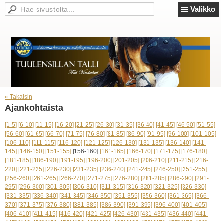
Valikko
« Takaisin
Ajankohtaista
[1-5]
[6-10]
[11-15]
[16-20]
[21-25]
[26-30]
[31-35]
[36-40]
[41-45]
[46-50]
[51-55]
[56-60]
[61-65]
[66-70]
[71-75]
[76-80]
[81-85]
[86-90]
[91-95]
[96-100]
[101-105]
[106-110]
[111-115]
[116-120]
[121-125]
[126-130]
[131-135]
[136-140]
[141-
145]
[146-150]
[151-155]
[156-160]
[161-165]
[166-170]
[171-175]
[176-180]
[181-185]
[186-190]
[191-195]
[196-200]
[201-205]
[206-210]
[211-215]
[216-
220]
[221-225]
[226-230]
[231-235]
[236-240]
[241-245]
[246-250]
[251-255]
[256-260]
[261-265]
[266-270]
[271-275]
[276-280]
[281-285]
[286-290]
[291-
295]
[296-300]
[301-305]
[306-310]
[311-315]
[316-320]
[321-325]
[326-330]
[331-335]
[336-340]
[341-345]
[346-350]
[351-355]
[356-360]
[361-365]
[366-
370]
[371-375]
[376-380]
[381-385]
[386-390]
[391-395]
[396-400]
[401-405]
[406-410]
[411-415]
[416-420]
[421-425]
[426-430]
[431-435]
[436-440]
[441-