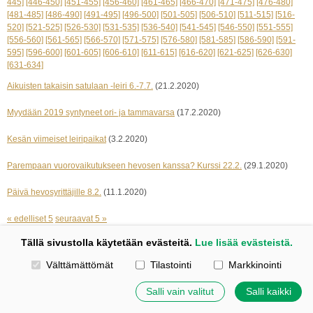
445]
[446-450]
[451-455]
[456-460]
[461-465]
[466-470]
[471-475]
[476-480]
[481-485]
[486-490]
[491-495]
[496-500]
[501-505]
[506-510]
[511-515]
[516-
520]
[521-525]
[526-530]
[531-535]
[536-540]
[541-545]
[546-550]
[551-555]
[556-560]
[561-565]
[566-570]
[571-575]
[576-580]
[581-585]
[586-590]
[591-
595]
[596-600]
[601-605]
[606-610]
[611-615]
[616-620]
[621-625]
[626-630]
[631-634]
Aikuisten takaisin satulaan -leiri 6.-7.7.
(21.2.2020)
Myydään 2019 syntyneet ori- ja tammavarsa
(17.2.2020)
Kesän viimeiset leiripaikat
(3.2.2020)
Parempaan vuorovaikutukseen hevosen kanssa? Kurssi 22.2.
(29.1.2020)
Päivä hevosyrittäjille 8.2.
(11.1.2020)
« edelliset 5
seuraavat 5 »
Tällä sivustolla käytetään evästeitä.
Lue lisää evästeistä.
Kotisivut: Johanna Korpi
Valitse käytettävät evästeet
Välttämättömät
Tilastointi
Markkinointi
Tehty Yhdistysavaimella
|
Evästeet
©
2026 Tuulensillan talli
Salli vain valitut
Salli kaikki