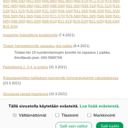
445]
[446-450]
[451-455]
[456-460]
[461-465]
[466-470]
[471-475]
[476-480]
[481-485]
[486-490]
[491-495]
[496-500]
[501-505]
[506-510]
[511-515]
[516-
520]
[521-525]
[526-530]
[531-535]
[536-540]
[541-545]
[546-550]
[551-555]
[556-560]
[561-565]
[566-570]
[571-575]
[576-580]
[581-585]
[586-590]
[591-
595]
[596-600]
[601-605]
[606-610]
[611-615]
[616-620]
[621-625]
[626-630]
[631-634]
Avaamme lisäpaikkoja kesäleireille
(7.4.2021)
Tiistain harrastetunnille vapautuu yksi paikka
(6.4.2021)
Tiistain klo 19 nuorten/sennujen tunnille on vapaana 1 paikka.
Ilmoittaudu pian: 040-5868769.
Pääsiäisenä 2.-5.4. ei tunteja
(31.3.2021)
Ratsastajainliiton hallituksen kannanotto koronarajoituksiin ratsastuksessa
(23.3.2021)
Seuraavat vapaat maastoajat
(10.3.2021)
« edelliset 5
seuraavat 5 »
Tällä sivustolla käytetään evästeitä.
Lue lisää evästeistä.
Valitse käytettävät evästeet
Välttämättömät
Tilastointi
Markkinointi
Kotisivut: Johanna Korpi
Tehty Yhdistysavaimella
|
Evästeet
Salli vain valitut
Salli kaikki