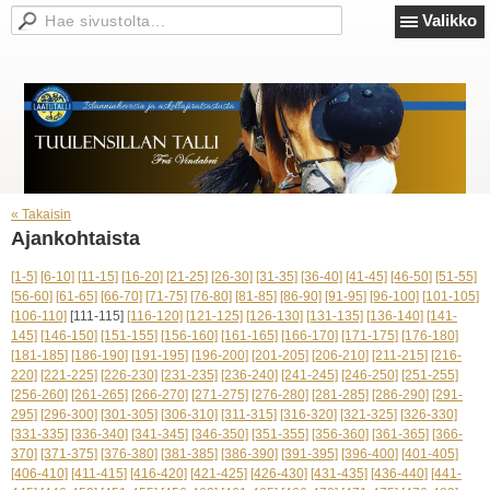
Valikko
« Takaisin
Ajankohtaista
[1-5]
[6-10]
[11-15]
[16-20]
[21-25]
[26-30]
[31-35]
[36-40]
[41-45]
[46-50]
[51-55]
[56-60]
[61-65]
[66-70]
[71-75]
[76-80]
[81-85]
[86-90]
[91-95]
[96-100]
[101-105]
[106-110]
[111-115]
[116-120]
[121-125]
[126-130]
[131-135]
[136-140]
[141-
145]
[146-150]
[151-155]
[156-160]
[161-165]
[166-170]
[171-175]
[176-180]
[181-185]
[186-190]
[191-195]
[196-200]
[201-205]
[206-210]
[211-215]
[216-
220]
[221-225]
[226-230]
[231-235]
[236-240]
[241-245]
[246-250]
[251-255]
[256-260]
[261-265]
[266-270]
[271-275]
[276-280]
[281-285]
[286-290]
[291-
295]
[296-300]
[301-305]
[306-310]
[311-315]
[316-320]
[321-325]
[326-330]
[331-335]
[336-340]
[341-345]
[346-350]
[351-355]
[356-360]
[361-365]
[366-
370]
[371-375]
[376-380]
[381-385]
[386-390]
[391-395]
[396-400]
[401-405]
[406-410]
[411-415]
[416-420]
[421-425]
[426-430]
[431-435]
[436-440]
[441-