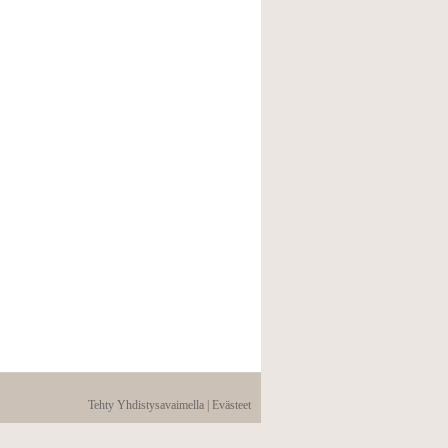
Tehty Yhdistysavaimella
|
Evästeet