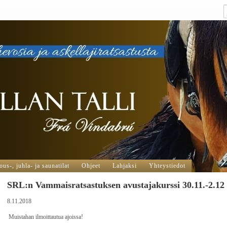
us-, juhla- ja saunatilat
Ohjeet
Lahjaksi
Yhteystiedot
SRL:n Vammaisratsastuksen avustajakurssi 30.11.-2.12
8.11.2018
Muistahan ilmoittautua ajoissa!