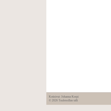
Kotisivut: Johanna Korpi
©
2026 Tuulensillan talli