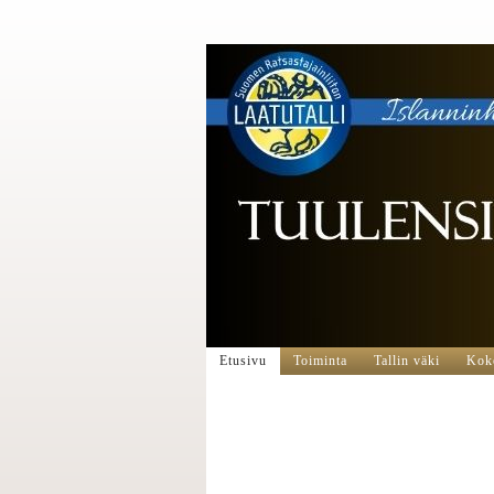
Etusivu
Toiminta
Tallin väki
Koko