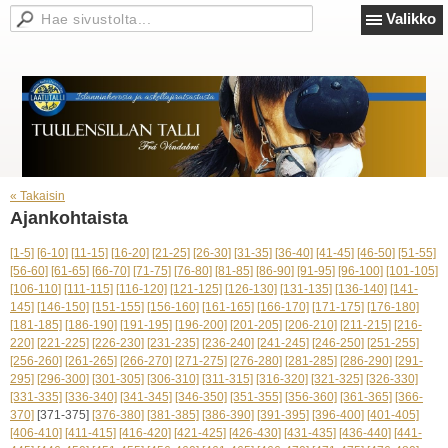
Valikko
« Takaisin
Ajankohtaista
[1-5]
[6-10]
[11-15]
[16-20]
[21-25]
[26-30]
[31-35]
[36-40]
[41-45]
[46-50]
[51-55]
[56-60]
[61-65]
[66-70]
[71-75]
[76-80]
[81-85]
[86-90]
[91-95]
[96-100]
[101-105]
[106-110]
[111-115]
[116-120]
[121-125]
[126-130]
[131-135]
[136-140]
[141-
145]
[146-150]
[151-155]
[156-160]
[161-165]
[166-170]
[171-175]
[176-180]
[181-185]
[186-190]
[191-195]
[196-200]
[201-205]
[206-210]
[211-215]
[216-
220]
[221-225]
[226-230]
[231-235]
[236-240]
[241-245]
[246-250]
[251-255]
[256-260]
[261-265]
[266-270]
[271-275]
[276-280]
[281-285]
[286-290]
[291-
295]
[296-300]
[301-305]
[306-310]
[311-315]
[316-320]
[321-325]
[326-330]
[331-335]
[336-340]
[341-345]
[346-350]
[351-355]
[356-360]
[361-365]
[366-
370]
[371-375]
[376-380]
[381-385]
[386-390]
[391-395]
[396-400]
[401-405]
[406-410]
[411-415]
[416-420]
[421-425]
[426-430]
[431-435]
[436-440]
[441-