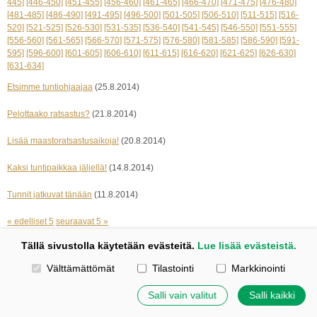
445]
[446-450]
[451-455]
[456-460]
[461-465]
[466-470]
[471-475]
[476-480]
[481-485]
[486-490]
[491-495]
[496-500]
[501-505]
[506-510]
[511-515]
[516-
520]
[521-525]
[526-530]
[531-535]
[536-540]
[541-545]
[546-550]
[551-555]
[556-560]
[561-565]
[566-570]
[571-575]
[576-580]
[581-585]
[586-590]
[591-
595]
[596-600]
[601-605]
[606-610]
[611-615]
[616-620]
[621-625]
[626-630]
[631-634]
Etsimme tuntiohjaajaa
(25.8.2014)
Pelottaako ratsastus?
(21.8.2014)
Lisää maastoratsastusaikoja!
(20.8.2014)
Kaksi tuntipaikkaa jäljellä!
(14.8.2014)
Tunnit jatkuvat tänään
(11.8.2014)
« edelliset 5
seuraavat 5 »
Tällä sivustolla käytetään evästeitä.
Lue lisää evästeistä.
Kotisivut: Johanna Korpi
Valitse käytettävät evästeet
Välttämättömät
Tilastointi
Markkinointi
Tehty Yhdistysavaimella
|
Evästeet
©
2026 Tuulensillan talli
Salli vain valitut
Salli kaikki