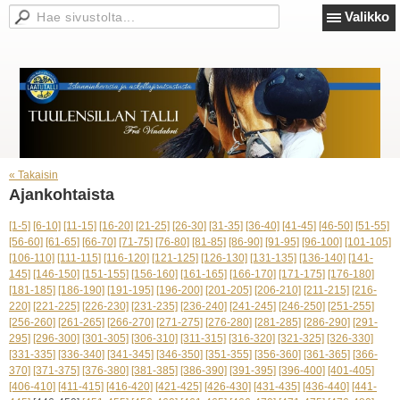
Valikko
« Takaisin
Ajankohtaista
[1-5]
[6-10]
[11-15]
[16-20]
[21-25]
[26-30]
[31-35]
[36-40]
[41-45]
[46-50]
[51-55]
[56-60]
[61-65]
[66-70]
[71-75]
[76-80]
[81-85]
[86-90]
[91-95]
[96-100]
[101-105]
[106-110]
[111-115]
[116-120]
[121-125]
[126-130]
[131-135]
[136-140]
[141-
145]
[146-150]
[151-155]
[156-160]
[161-165]
[166-170]
[171-175]
[176-180]
[181-185]
[186-190]
[191-195]
[196-200]
[201-205]
[206-210]
[211-215]
[216-
220]
[221-225]
[226-230]
[231-235]
[236-240]
[241-245]
[246-250]
[251-255]
[256-260]
[261-265]
[266-270]
[271-275]
[276-280]
[281-285]
[286-290]
[291-
295]
[296-300]
[301-305]
[306-310]
[311-315]
[316-320]
[321-325]
[326-330]
[331-335]
[336-340]
[341-345]
[346-350]
[351-355]
[356-360]
[361-365]
[366-
370]
[371-375]
[376-380]
[381-385]
[386-390]
[391-395]
[396-400]
[401-405]
[406-410]
[411-415]
[416-420]
[421-425]
[426-430]
[431-435]
[436-440]
[441-