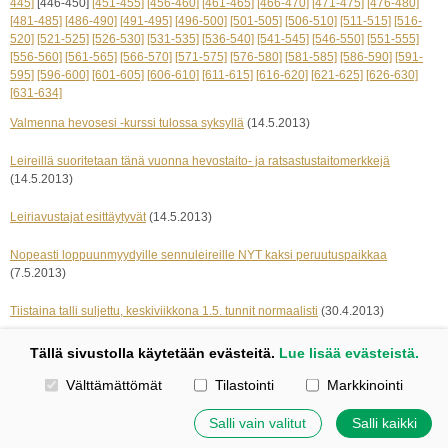
445]
[446-450]
[451-455]
[456-460]
[461-465]
[466-470]
[471-475]
[476-480]
[481-485]
[486-490]
[491-495]
[496-500]
[501-505]
[506-510]
[511-515]
[516-
520]
[521-525]
[526-530]
[531-535]
[536-540]
[541-545]
[546-550]
[551-555]
[556-560]
[561-565]
[566-570]
[571-575]
[576-580]
[581-585]
[586-590]
[591-
595]
[596-600]
[601-605]
[606-610]
[611-615]
[616-620]
[621-625]
[626-630]
[631-634]
Valmenna hevosesi -kurssi tulossa syksyllä
(14.5.2013)
Leireillä suoritetaan tänä vuonna hevostaito- ja ratsastustaitomerkkejä
(14.5.2013)
Leiriavustajat esittäytyvät
(14.5.2013)
Nopeasti loppuunmyydyille sennuleireille NYT kaksi peruutuspaikkaa
(7.5.2013)
Tiistaina talli suljettu, keskiviikkona 1.5. tunnit normaalisti
(30.4.2013)
« edelliset 5
seuraavat 5 »
Tällä sivustolla käytetään evästeitä.
Lue lisää evästeistä.
Valitse käytettävät evästeet
Välttämättömät
Tilastointi
Markkinointi
Kotisivut: Johanna Korpi
Tehty Yhdistysavaimella
|
Evästeet
Salli vain valitut
Salli kaikki
©
2026 Tuulensillan talli