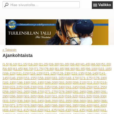
Valikko
« Takaisin
Ajankohtaista
[1-5]
[6-10]
[11-15]
[16-20]
[21-25]
[26-30]
[31-35]
[36-40]
[41-45]
[46-50]
[51-55]
[56-60]
[61-65]
[66-70]
[71-75]
[76-80]
[81-85]
[86-90]
[91-95]
[96-100]
[101-105]
[106-110]
[111-115]
[116-120]
[121-125]
[126-130]
[131-135]
[136-140]
[141-
145]
[146-150]
[151-155]
[156-160]
[161-165]
[166-170]
[171-175]
[176-180]
[181-185]
[186-190]
[191-195]
[196-200]
[201-205]
[206-210]
[211-215]
[216-
220]
[221-225]
[226-230]
[231-235]
[236-240]
[241-245]
[246-250]
[251-255]
[256-260]
[261-265]
[266-270]
[271-275]
[276-280]
[281-285]
[286-290]
[291-
295]
[296-300]
[301-305]
[306-310]
[311-315]
[316-320]
[321-325]
[326-330]
[331-335]
[336-340]
[341-345]
[346-350]
[351-355]
[356-360]
[361-365]
[366-
370]
[371-375]
[376-380]
[381-385]
[386-390]
[391-395]
[396-400]
[401-405]
[406-410]
[411-415]
[416-420]
[421-425]
[426-430]
[431-435]
[436-440]
[441-