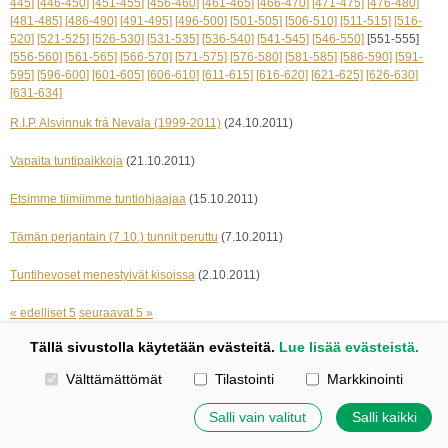
445]
[446-450]
[451-455]
[456-460]
[461-465]
[466-470]
[471-475]
[476-480]
[481-485]
[486-490]
[491-495]
[496-500]
[501-505]
[506-510]
[511-515]
[516-
520]
[521-525]
[526-530]
[531-535]
[536-540]
[541-545]
[546-550]
[551-555]
[556-560]
[561-565]
[566-570]
[571-575]
[576-580]
[581-585]
[586-590]
[591-
595]
[596-600]
[601-605]
[606-610]
[611-615]
[616-620]
[621-625]
[626-630]
[631-634]
R.I.P. Alsvinnuk frá Nevala (1999-2011)
(24.10.2011)
Vapaita tuntipaikkoja
(21.10.2011)
Etsimme tiimiimme tuntiohjaajaa
(15.10.2011)
Tämän perjantain (7.10.) tunnit peruttu
(7.10.2011)
Tuntihevoset menestyivät kisoissa
(2.10.2011)
« edelliset 5
seuraavat 5 »
Tällä sivustolla käytetään evästeitä.
Lue lisää evästeistä.
Kotisivut: Johanna Korpi
Valitse käytettävät evästeet
Välttämättömät
Tilastointi
Markkinointi
Tehty Yhdistysavaimella
|
Evästeet
©
2026 Tuulensillan talli
Salli vain valitut
Salli kaikki