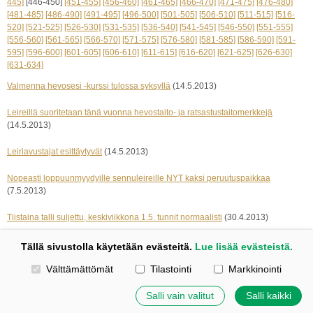
445]
[446-450]
[451-455]
[456-460]
[461-465]
[466-470]
[471-475]
[476-480]
[481-485]
[486-490]
[491-495]
[496-500]
[501-505]
[506-510]
[511-515]
[516-
520]
[521-525]
[526-530]
[531-535]
[536-540]
[541-545]
[546-550]
[551-555]
[556-560]
[561-565]
[566-570]
[571-575]
[576-580]
[581-585]
[586-590]
[591-
595]
[596-600]
[601-605]
[606-610]
[611-615]
[616-620]
[621-625]
[626-630]
[631-634]
Valmenna hevosesi -kurssi tulossa syksyllä
(14.5.2013)
Leireillä suoritetaan tänä vuonna hevostaito- ja ratsastustaitomerkkejä
(14.5.2013)
Leiriavustajat esittäytyvät
(14.5.2013)
Nopeasti loppuunmyydyille sennuleireille NYT kaksi peruutuspaikkaa
(7.5.2013)
Tiistaina talli suljettu, keskiviikkona 1.5. tunnit normaalisti
(30.4.2013)
« edelliset 5
seuraavat 5 »
Tällä sivustolla käytetään evästeitä.
Lue lisää evästeistä.
Valitse käytettävät evästeet
Välttämättömät
Tilastointi
Markkinointi
Kotisivut: Johanna Korpi
Tehty Yhdistysavaimella
|
Evästeet
Salli vain valitut
Salli kaikki
©
2026 Tuulensillan talli