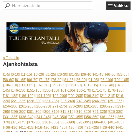
Valikko
« Takaisin
Ajankohtaista
[1-5]
[6-10]
[11-15]
[16-20]
[21-25]
[26-30]
[31-35]
[36-40]
[41-45]
[46-50]
[51-55]
[56-60]
[61-65]
[66-70]
[71-75]
[76-80]
[81-85]
[86-90]
[91-95]
[96-100]
[101-105]
[106-110]
[111-115]
[116-120]
[121-125]
[126-130]
[131-135]
[136-140]
[141-
145]
[146-150]
[151-155]
[156-160]
[161-165]
[166-170]
[171-175]
[176-180]
[181-185]
[186-190]
[191-195]
[196-200]
[201-205]
[206-210]
[211-215]
[216-
220]
[221-225]
[226-230]
[231-235]
[236-240]
[241-245]
[246-250]
[251-255]
[256-260]
[261-265]
[266-270]
[271-275]
[276-280]
[281-285]
[286-290]
[291-
295]
[296-300]
[301-305]
[306-310]
[311-315]
[316-320]
[321-325]
[326-330]
[331-335]
[336-340]
[341-345]
[346-350]
[351-355]
[356-360]
[361-365]
[366-
370]
[371-375]
[376-380]
[381-385]
[386-390]
[391-395]
[396-400]
[401-405]
[406-410]
[411-415]
[416-420]
[421-425]
[426-430]
[431-435]
[436-440]
[441-