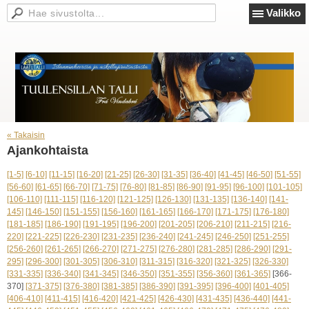
Valikko
« Takaisin
Ajankohtaista
[1-5]
[6-10]
[11-15]
[16-20]
[21-25]
[26-30]
[31-35]
[36-40]
[41-45]
[46-50]
[51-55]
[56-60]
[61-65]
[66-70]
[71-75]
[76-80]
[81-85]
[86-90]
[91-95]
[96-100]
[101-105]
[106-110]
[111-115]
[116-120]
[121-125]
[126-130]
[131-135]
[136-140]
[141-
145]
[146-150]
[151-155]
[156-160]
[161-165]
[166-170]
[171-175]
[176-180]
[181-185]
[186-190]
[191-195]
[196-200]
[201-205]
[206-210]
[211-215]
[216-
220]
[221-225]
[226-230]
[231-235]
[236-240]
[241-245]
[246-250]
[251-255]
[256-260]
[261-265]
[266-270]
[271-275]
[276-280]
[281-285]
[286-290]
[291-
295]
[296-300]
[301-305]
[306-310]
[311-315]
[316-320]
[321-325]
[326-330]
[331-335]
[336-340]
[341-345]
[346-350]
[351-355]
[356-360]
[361-365]
[366-
370]
[371-375]
[376-380]
[381-385]
[386-390]
[391-395]
[396-400]
[401-405]
[406-410]
[411-415]
[416-420]
[421-425]
[426-430]
[431-435]
[436-440]
[441-