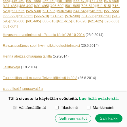
445]
[446-450]
[451-455]
[456-460]
[461-465]
[466-470]
[471-475]
[476-480]
[481-485]
[486-490]
[491-495]
[496-500]
[501-505]
[506-510]
[511-515]
[516-
520]
[521-525]
[526-530]
[531-535]
[536-540]
[541-545]
[546-550]
[551-555]
[556-560]
[561-565]
[566-570]
[571-575]
[576-580]
[581-585]
[586-590]
[591-
595]
[596-600]
[601-605]
[606-610]
[611-615]
[616-620]
[621-625]
[626-630]
[631-634]
Hevosen omatoimikurssi - "Maasta käsin" 26.10.2014
(28.9.2014)
Ratsastuselämys sopii hyvin pikkujouluohjelmaksi
(20.9.2014)
Henna aloittaa ohjaajana tallilla
(5.9.2014)
Tallitakkeja
(1.9.2014)
Tuulensillan talli mukana Teivon tölteissä la 30.8
(25.8.2014)
« edelliset 5
seuraavat 5 »
Tällä sivustolla käytetään evästeitä.
Lue lisää evästeistä.
Kotisivut: Johanna Korpi
Valitse käytettävät evästeet
Välttämättömät
Tilastointi
Markkinointi
Tehty Yhdistysavaimella
|
Evästeet
©
2026 Tuulensillan talli
Salli vain valitut
Salli kaikki