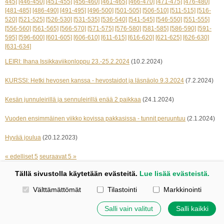
445]
[446-450]
[451-455]
[456-460]
[461-465]
[466-470]
[471-475]
[476-480]
[481-485]
[486-490]
[491-495]
[496-500]
[501-505]
[506-510]
[511-515]
[516-
520]
[521-525]
[526-530]
[531-535]
[536-540]
[541-545]
[546-550]
[551-555]
[556-560]
[561-565]
[566-570]
[571-575]
[576-580]
[581-585]
[586-590]
[591-
595]
[596-600]
[601-605]
[606-610]
[611-615]
[616-620]
[621-625]
[626-630]
[631-634]
LEIRI: Ihana Issikkaviikonloppu 23.-25.2.2024
(10.2.2024)
KURSSI: Hetki hevosen kanssa - hevostaidot ja läsnäolo 9.3.2024
(7.2.2024)
Kesän junnuleirillä ja sennuleirillä enää 2 paikkaa
(24.1.2024)
Vuoden ensimmäinen viikko kovissa pakkasissa - tunnit peruuntuu
(2.1.2024)
Hyvää joulua
(20.12.2023)
« edelliset 5
seuraavat 5 »
Tällä sivustolla käytetään evästeitä.
Lue lisää evästeistä.
Kotisivut: Johanna Korpi
Valitse käytettävät evästeet
Välttämättömät
Tilastointi
Markkinointi
Tehty Yhdistysavaimella
|
Evästeet
©
2026 Tuulensillan talli
Salli vain valitut
Salli kaikki