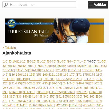
Valikko
« Takaisin
Ajankohtaista
[1-5]
[6-10]
[11-15]
[16-20]
[21-25]
[26-30]
[31-35]
[36-40]
[41-45]
[46-50]
[51-55]
[56-60]
[61-65]
[66-70]
[71-75]
[76-80]
[81-85]
[86-90]
[91-95]
[96-100]
[101-105]
[106-110]
[111-115]
[116-120]
[121-125]
[126-130]
[131-135]
[136-140]
[141-
145]
[146-150]
[151-155]
[156-160]
[161-165]
[166-170]
[171-175]
[176-180]
[181-185]
[186-190]
[191-195]
[196-200]
[201-205]
[206-210]
[211-215]
[216-
220]
[221-225]
[226-230]
[231-235]
[236-240]
[241-245]
[246-250]
[251-255]
[256-260]
[261-265]
[266-270]
[271-275]
[276-280]
[281-285]
[286-290]
[291-
295]
[296-300]
[301-305]
[306-310]
[311-315]
[316-320]
[321-325]
[326-330]
[331-335]
[336-340]
[341-345]
[346-350]
[351-355]
[356-360]
[361-365]
[366-
370]
[371-375]
[376-380]
[381-385]
[386-390]
[391-395]
[396-400]
[401-405]
[406-410]
[411-415]
[416-420]
[421-425]
[426-430]
[431-435]
[436-440]
[441-