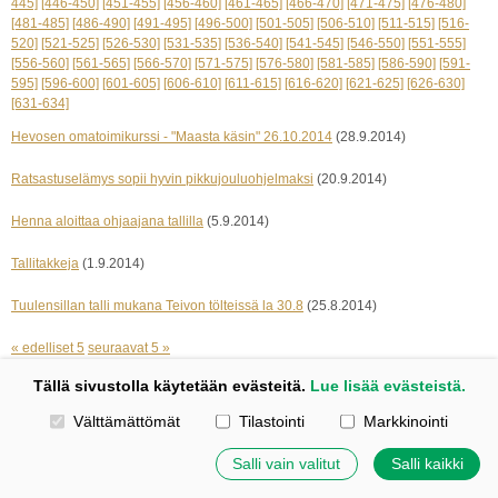
445]
[446-450]
[451-455]
[456-460]
[461-465]
[466-470]
[471-475]
[476-480]
[481-485]
[486-490]
[491-495]
[496-500]
[501-505]
[506-510]
[511-515]
[516-
520]
[521-525]
[526-530]
[531-535]
[536-540]
[541-545]
[546-550]
[551-555]
[556-560]
[561-565]
[566-570]
[571-575]
[576-580]
[581-585]
[586-590]
[591-
595]
[596-600]
[601-605]
[606-610]
[611-615]
[616-620]
[621-625]
[626-630]
[631-634]
Hevosen omatoimikurssi - "Maasta käsin" 26.10.2014
(28.9.2014)
Ratsastuselämys sopii hyvin pikkujouluohjelmaksi
(20.9.2014)
Henna aloittaa ohjaajana tallilla
(5.9.2014)
Tallitakkeja
(1.9.2014)
Tuulensillan talli mukana Teivon tölteissä la 30.8
(25.8.2014)
« edelliset 5
seuraavat 5 »
Tällä sivustolla käytetään evästeitä.
Lue lisää evästeistä.
Kotisivut: Johanna Korpi
Valitse käytettävät evästeet
Välttämättömät
Tilastointi
Markkinointi
Tehty Yhdistysavaimella
|
Evästeet
©
2026 Tuulensillan talli
Salli vain valitut
Salli kaikki