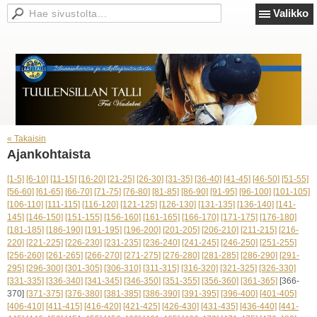
Valikko
« Takaisin
Ajankohtaista
[1-5]
[6-10]
[11-15]
[16-20]
[21-25]
[26-30]
[31-35]
[36-40]
[41-45]
[46-50]
[51-55]
[56-60]
[61-65]
[66-70]
[71-75]
[76-80]
[81-85]
[86-90]
[91-95]
[96-100]
[101-105]
[106-110]
[111-115]
[116-120]
[121-125]
[126-130]
[131-135]
[136-140]
[141-
145]
[146-150]
[151-155]
[156-160]
[161-165]
[166-170]
[171-175]
[176-180]
[181-185]
[186-190]
[191-195]
[196-200]
[201-205]
[206-210]
[211-215]
[216-
220]
[221-225]
[226-230]
[231-235]
[236-240]
[241-245]
[246-250]
[251-255]
[256-260]
[261-265]
[266-270]
[271-275]
[276-280]
[281-285]
[286-290]
[291-
295]
[296-300]
[301-305]
[306-310]
[311-315]
[316-320]
[321-325]
[326-330]
[331-335]
[336-340]
[341-345]
[346-350]
[351-355]
[356-360]
[361-365]
[366-
370]
[371-375]
[376-380]
[381-385]
[386-390]
[391-395]
[396-400]
[401-405]
[406-410]
[411-415]
[416-420]
[421-425]
[426-430]
[431-435]
[436-440]
[441-