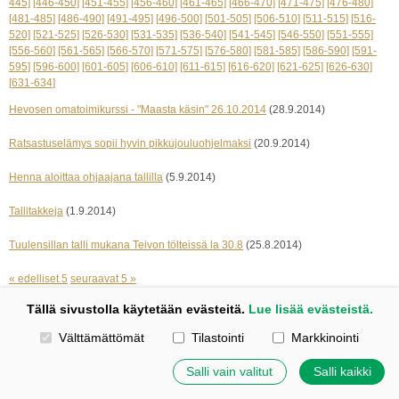
445]
[446-450]
[451-455]
[456-460]
[461-465]
[466-470]
[471-475]
[476-480]
[481-485]
[486-490]
[491-495]
[496-500]
[501-505]
[506-510]
[511-515]
[516-
520]
[521-525]
[526-530]
[531-535]
[536-540]
[541-545]
[546-550]
[551-555]
[556-560]
[561-565]
[566-570]
[571-575]
[576-580]
[581-585]
[586-590]
[591-
595]
[596-600]
[601-605]
[606-610]
[611-615]
[616-620]
[621-625]
[626-630]
[631-634]
Hevosen omatoimikurssi - "Maasta käsin" 26.10.2014
(28.9.2014)
Ratsastuselämys sopii hyvin pikkujouluohjelmaksi
(20.9.2014)
Henna aloittaa ohjaajana tallilla
(5.9.2014)
Tallitakkeja
(1.9.2014)
Tuulensillan talli mukana Teivon tölteissä la 30.8
(25.8.2014)
« edelliset 5
seuraavat 5 »
Tällä sivustolla käytetään evästeitä.
Lue lisää evästeistä.
Kotisivut: Johanna Korpi
Valitse käytettävät evästeet
Välttämättömät
Tilastointi
Markkinointi
Tehty Yhdistysavaimella
|
Evästeet
©
2026 Tuulensillan talli
Salli vain valitut
Salli kaikki