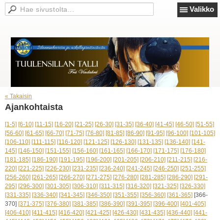
Valikko
« Takaisin
Ajankohtaista
[1-5]
[6-10]
[11-15]
[16-20]
[21-25]
[26-30]
[31-35]
[36-40]
[41-45]
[46-50]
[51-55]
[56-60]
[61-65]
[66-70]
[71-75]
[76-80]
[81-85]
[86-90]
[91-95]
[96-100]
[101-105]
[106-110]
[111-115]
[116-120]
[121-125]
[126-130]
[131-135]
[136-140]
[141-
145]
[146-150]
[151-155]
[156-160]
[161-165]
[166-170]
[171-175]
[176-180]
[181-185]
[186-190]
[191-195]
[196-200]
[201-205]
[206-210]
[211-215]
[216-
220]
[221-225]
[226-230]
[231-235]
[236-240]
[241-245]
[246-250]
[251-255]
[256-260]
[261-265]
[266-270]
[271-275]
[276-280]
[281-285]
[286-290]
[291-
295]
[296-300]
[301-305]
[306-310]
[311-315]
[316-320]
[321-325]
[326-330]
[331-335]
[336-340]
[341-345]
[346-350]
[351-355]
[356-360]
[361-365]
[366-
370]
[371-375]
[376-380]
[381-385]
[386-390]
[391-395]
[396-400]
[401-405]
[406-410]
[411-415]
[416-420]
[421-425]
[426-430]
[431-435]
[436-440]
[441-