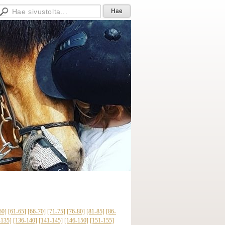
60]
[61-65]
[66-70]
[71-75]
[76-80]
[81-85]
[86-
-135]
[136-140]
[141-145]
[146-150]
[151-155]