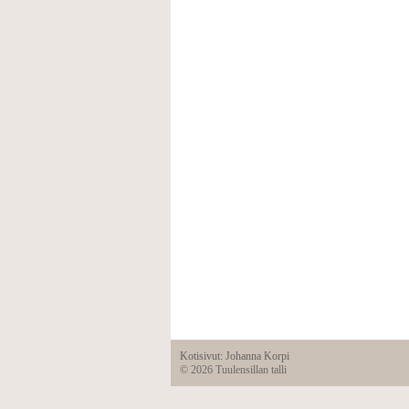
Kotisivut: Johanna Korpi
©
2026 Tuulensillan talli