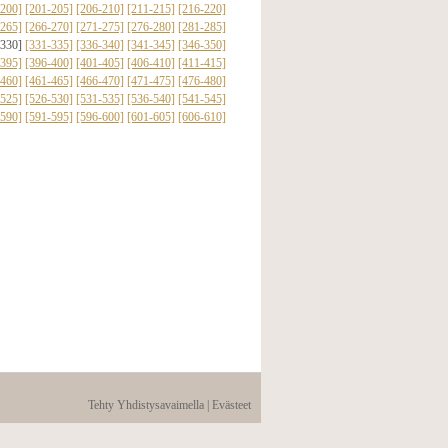
-200]
[201-205]
[206-210]
[211-215]
[216-220]
-265]
[266-270]
[271-275]
[276-280]
[281-285]
-330]
[331-335]
[336-340]
[341-345]
[346-350]
-395]
[396-400]
[401-405]
[406-410]
[411-415]
-460]
[461-465]
[466-470]
[471-475]
[476-480]
-525]
[526-530]
[531-535]
[536-540]
[541-545]
-590]
[591-595]
[596-600]
[601-605]
[606-610]
Tehty Yhdistysavaimella
|
Evästeet