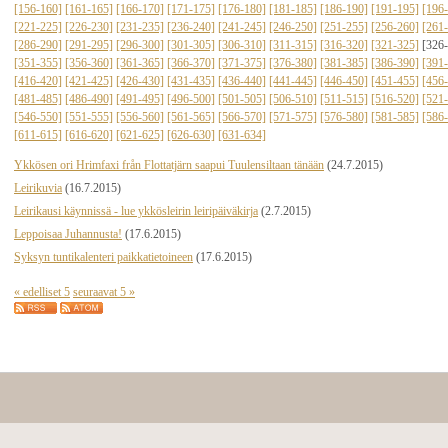
[156-160]
[161-165]
[166-170]
[171-175]
[176-180]
[181-185]
[186-190]
[191-195]
[196
[221-225]
[226-230]
[231-235]
[236-240]
[241-245]
[246-250]
[251-255]
[256-260]
[261
[286-290]
[291-295]
[296-300]
[301-305]
[306-310]
[311-315]
[316-320]
[321-325]
[326
[351-355]
[356-360]
[361-365]
[366-370]
[371-375]
[376-380]
[381-385]
[386-390]
[391
[416-420]
[421-425]
[426-430]
[431-435]
[436-440]
[441-445]
[446-450]
[451-455]
[456
[481-485]
[486-490]
[491-495]
[496-500]
[501-505]
[506-510]
[511-515]
[516-520]
[521
[546-550]
[551-555]
[556-560]
[561-565]
[566-570]
[571-575]
[576-580]
[581-585]
[586
[611-615]
[616-620]
[621-625]
[626-630]
[631-634]
Ykkösen ori Hrimfaxi från Flottatjärn saapui Tuulensiltaan tänään
(24.7.2015)
Leirikuvia
(16.7.2015)
Leirikausi käynnissä - lue ykkösleirin leiripäiväkirja
(2.7.2015)
Leppoisaa Juhannusta!
(17.6.2015)
Syksyn tuntikalenteri paikkatietoineen
(17.6.2015)
« edelliset 5
seuraavat 5 »