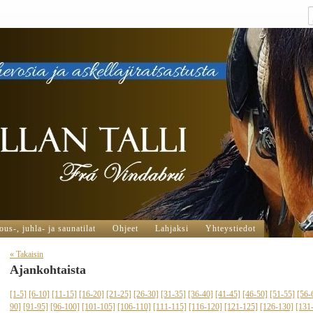
us-, juhla- ja saunatilat
Ohjeet
Lahjaksi
Yhteystiedot
« Takaisin
Ajankohtaista
[1-5]
[6-10]
[11-15]
[16-20]
[21-25]
[26-30]
[31-35]
[36-40]
[41-45]
[46-50]
[51-55]
[56-
90]
[91-95]
[96-100]
[101-105]
[106-110]
[111-115]
[116-120]
[121-125]
[126-130]
[131