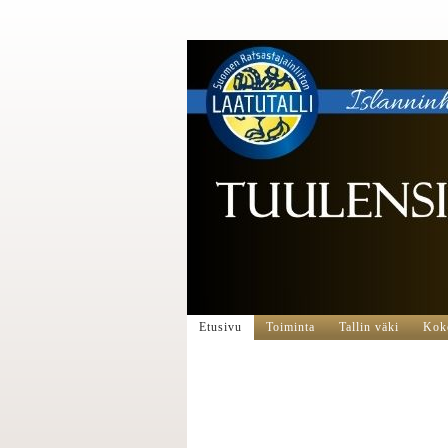
Etusivu
Toiminta
Tallin väki
Koko