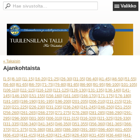
Valikko
« Takaisin
Ajankohtaista
[1-5]
[6-10]
[11-15]
[16-20]
[21-25]
[26-30]
[31-35]
[36-40]
[41-45]
[46-50]
[51-55]
[56-60]
[61-65]
[66-70]
[71-75]
[76-80]
[81-85]
[86-90]
[91-95]
[96-100]
[101-105]
[106-110]
[111-115]
[116-120]
[121-125]
[126-130]
[131-135]
[136-140]
[141-
145]
[146-150]
[151-155]
[156-160]
[161-165]
[166-170]
[171-175]
[176-180]
[181-185]
[186-190]
[191-195]
[196-200]
[201-205]
[206-210]
[211-215]
[216-
220]
[221-225]
[226-230]
[231-235]
[236-240]
[241-245]
[246-250]
[251-255]
[256-260]
[261-265]
[266-270]
[271-275]
[276-280]
[281-285]
[286-290]
[291-
295]
[296-300]
[301-305]
[306-310]
[311-315]
[316-320]
[321-325]
[326-330]
[331-335]
[336-340]
[341-345]
[346-350]
[351-355]
[356-360]
[361-365]
[366-
370]
[371-375]
[376-380]
[381-385]
[386-390]
[391-395]
[396-400]
[401-405]
[406-410]
[411-415]
[416-420]
[421-425]
[426-430]
[431-435]
[436-440]
[441-