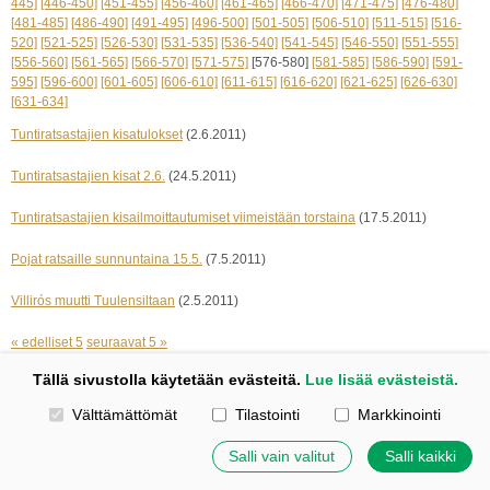
445]
[446-450]
[451-455]
[456-460]
[461-465]
[466-470]
[471-475]
[476-480]
[481-485]
[486-490]
[491-495]
[496-500]
[501-505]
[506-510]
[511-515]
[516-
520]
[521-525]
[526-530]
[531-535]
[536-540]
[541-545]
[546-550]
[551-555]
[556-560]
[561-565]
[566-570]
[571-575]
[576-580]
[581-585]
[586-590]
[591-
595]
[596-600]
[601-605]
[606-610]
[611-615]
[616-620]
[621-625]
[626-630]
[631-634]
Tuntiratsastajien kisatulokset
(2.6.2011)
Tuntiratsastajien kisat 2.6.
(24.5.2011)
Tuntiratsastajien kisailmoittautumiset viimeistään torstaina
(17.5.2011)
Pojat ratsaille sunnuntaina 15.5.
(7.5.2011)
Villirós muutti Tuulensiltaan
(2.5.2011)
« edelliset 5
seuraavat 5 »
Tällä sivustolla käytetään evästeitä.
Lue lisää evästeistä.
Kotisivut: Johanna Korpi
Valitse käytettävät evästeet
Välttämättömät
Tilastointi
Markkinointi
Tehty Yhdistysavaimella
|
Evästeet
©
2026 Tuulensillan talli
Salli vain valitut
Salli kaikki