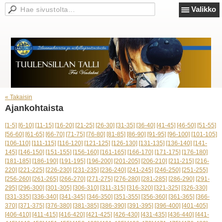
Valikko
« Takaisin
Ajankohtaista
[1-5]
[6-10]
[11-15]
[16-20]
[21-25]
[26-30]
[31-35]
[36-40]
[41-45]
[46-50]
[51-55]
[56-60]
[61-65]
[66-70]
[71-75]
[76-80]
[81-85]
[86-90]
[91-95]
[96-100]
[101-105]
[106-110]
[111-115]
[116-120]
[121-125]
[126-130]
[131-135]
[136-140]
[141-
145]
[146-150]
[151-155]
[156-160]
[161-165]
[166-170]
[171-175]
[176-180]
[181-185]
[186-190]
[191-195]
[196-200]
[201-205]
[206-210]
[211-215]
[216-
220]
[221-225]
[226-230]
[231-235]
[236-240]
[241-245]
[246-250]
[251-255]
[256-260]
[261-265]
[266-270]
[271-275]
[276-280]
[281-285]
[286-290]
[291-
295]
[296-300]
[301-305]
[306-310]
[311-315]
[316-320]
[321-325]
[326-330]
[331-335]
[336-340]
[341-345]
[346-350]
[351-355]
[356-360]
[361-365]
[366-
370]
[371-375]
[376-380]
[381-385]
[386-390]
[391-395]
[396-400]
[401-405]
[406-410]
[411-415]
[416-420]
[421-425]
[426-430]
[431-435]
[436-440]
[441-