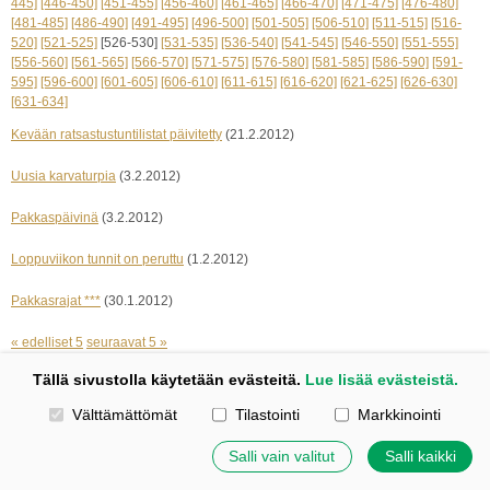
445]
[446-450]
[451-455]
[456-460]
[461-465]
[466-470]
[471-475]
[476-480]
[481-485]
[486-490]
[491-495]
[496-500]
[501-505]
[506-510]
[511-515]
[516-
520]
[521-525]
[526-530]
[531-535]
[536-540]
[541-545]
[546-550]
[551-555]
[556-560]
[561-565]
[566-570]
[571-575]
[576-580]
[581-585]
[586-590]
[591-
595]
[596-600]
[601-605]
[606-610]
[611-615]
[616-620]
[621-625]
[626-630]
[631-634]
Kevään ratsastustuntilistat päivitetty
(21.2.2012)
Uusia karvaturpia
(3.2.2012)
Pakkaspäivinä
(3.2.2012)
Loppuviikon tunnit on peruttu
(1.2.2012)
Pakkasrajat ***
(30.1.2012)
« edelliset 5
seuraavat 5 »
Tällä sivustolla käytetään evästeitä.
Lue lisää evästeistä.
Kotisivut: Johanna Korpi
Valitse käytettävät evästeet
Välttämättömät
Tilastointi
Markkinointi
Tehty Yhdistysavaimella
|
Evästeet
©
2026 Tuulensillan talli
Salli vain valitut
Salli kaikki