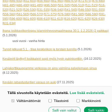
445]
[446-450]
[451-455]
[456-460]
[461-465]
[466-470]
[471-475]
[476-480]
[481-485]
[486-490]
[491-495]
[496-500]
[501-505]
[506-510]
[511-515]
[516-
520]
[521-525]
[526-530]
[531-535]
[536-540]
[541-545]
[546-550]
[551-555]
[556-560]
[561-565]
[566-570]
[571-575]
[576-580]
[581-585]
[586-590]
[591-
595]
[596-600]
[601-605]
[606-610]
[611-615]
[616-620]
[621-625]
[626-630]
[631-634]
Ihana issikkaviikonloppu islanninhevosmaailmassa 30.1.-1.2.2026 (2 paikkaa)
(5.1.2026)
uusi vuosi - vanha hinta
Tunnit jatkuvat 5.1. - tilaa keskiviikon ja torstain tunnilla
(5.1.2026)
Kesäleirit täyttyy!! Issikkaleiri sopii myös hyvin pukinkonttiin.
(16.12.2025)
Lahjakorttikauppamme verkossa on aina valmiina palvelemaan sinua
(8.12.2025)
Kevään ratsastustuntien varaus on auki
(27.11.2025)
« edelliset 5
seuraavat 5 »
Tällä sivustolla käytetään evästeitä.
Lue lisää evästeistä.
Valitse käytettävät evästeet
Välttämättömät
Tilastointi
Markkinointi
Kotisivut: Johanna Korpi
Tehty Yhdistysavaimella
|
Evästeet
Salli vain valitut
Salli kaikki