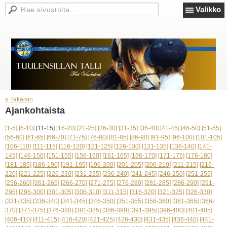
Valikko
« Takaisin
Ajankohtaista
[1-5]
[6-10]
[11-15]
[16-20]
[21-25]
[26-30]
[31-35]
[36-40]
[41-45]
[46-50]
[51-55]
[56-60]
[61-65]
[66-70]
[71-75]
[76-80]
[81-85]
[86-90]
[91-95]
[96-100]
[101-105]
[106-110]
[111-115]
[116-120]
[121-125]
[126-130]
[131-135]
[136-140]
[141-
145]
[146-150]
[151-155]
[156-160]
[161-165]
[166-170]
[171-175]
[176-180]
[181-185]
[186-190]
[191-195]
[196-200]
[201-205]
[206-210]
[211-215]
[216-
220]
[221-225]
[226-230]
[231-235]
[236-240]
[241-245]
[246-250]
[251-255]
[256-260]
[261-265]
[266-270]
[271-275]
[276-280]
[281-285]
[286-290]
[291-
295]
[296-300]
[301-305]
[306-310]
[311-315]
[316-320]
[321-325]
[326-330]
[331-335]
[336-340]
[341-345]
[346-350]
[351-355]
[356-360]
[361-365]
[366-
370]
[371-375]
[376-380]
[381-385]
[386-390]
[391-395]
[396-400]
[401-405]
[406-410]
[411-415]
[416-420]
[421-425]
[426-430]
[431-435]
[436-440]
[441-