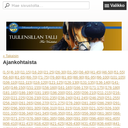
Valikko
« Takaisin
Ajankohtaista
[1-5]
[6-10]
[11-15]
[16-20]
[21-25]
[26-30]
[31-35]
[36-40]
[41-45]
[46-50]
[51-55]
[56-60]
[61-65]
[66-70]
[71-75]
[76-80]
[81-85]
[86-90]
[91-95]
[96-100]
[101-105]
[106-110]
[111-115]
[116-120]
[121-125]
[126-130]
[131-135]
[136-140]
[141-
145]
[146-150]
[151-155]
[156-160]
[161-165]
[166-170]
[171-175]
[176-180]
[181-185]
[186-190]
[191-195]
[196-200]
[201-205]
[206-210]
[211-215]
[216-
220]
[221-225]
[226-230]
[231-235]
[236-240]
[241-245]
[246-250]
[251-255]
[256-260]
[261-265]
[266-270]
[271-275]
[276-280]
[281-285]
[286-290]
[291-
295]
[296-300]
[301-305]
[306-310]
[311-315]
[316-320]
[321-325]
[326-330]
[331-335]
[336-340]
[341-345]
[346-350]
[351-355]
[356-360]
[361-365]
[366-
370]
[371-375]
[376-380]
[381-385]
[386-390]
[391-395]
[396-400]
[401-405]
[406-410]
[411-415]
[416-420]
[421-425]
[426-430]
[431-435]
[436-440]
[441-