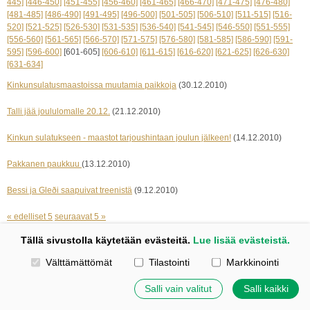
445]
[446-450]
[451-455]
[456-460]
[461-465]
[466-470]
[471-475]
[476-480]
[481-485]
[486-490]
[491-495]
[496-500]
[501-505]
[506-510]
[511-515]
[516-
520]
[521-525]
[526-530]
[531-535]
[536-540]
[541-545]
[546-550]
[551-555]
[556-560]
[561-565]
[566-570]
[571-575]
[576-580]
[581-585]
[586-590]
[591-
595]
[596-600]
[601-605]
[606-610]
[611-615]
[616-620]
[621-625]
[626-630]
[631-634]
Kinkunsulatusmaastoissa muutamia paikkoja
(30.12.2010)
Talli jää joululomalle 20.12.
(21.12.2010)
Kinkun sulatukseen - maastot tarjoushintaan joulun jälkeen!
(14.12.2010)
Pakkanen paukkuu
(13.12.2010)
Bessi ja Gleði saapuivat treenistä
(9.12.2010)
« edelliset 5
seuraavat 5 »
Tällä sivustolla käytetään evästeitä.
Lue lisää evästeistä.
Kotisivut: Johanna Korpi
Valitse käytettävät evästeet
Välttämättömät
Tilastointi
Markkinointi
Tehty Yhdistysavaimella
|
Evästeet
©
2026 Tuulensillan talli
Salli vain valitut
Salli kaikki