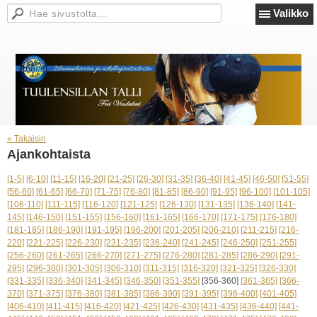
Valikko
« Takaisin
Ajankohtaista
[1-5]
[6-10]
[11-15]
[16-20]
[21-25]
[26-30]
[31-35]
[36-40]
[41-45]
[46-50]
[51-55]
[56-60]
[61-65]
[66-70]
[71-75]
[76-80]
[81-85]
[86-90]
[91-95]
[96-100]
[101-105]
[106-110]
[111-115]
[116-120]
[121-125]
[126-130]
[131-135]
[136-140]
[141-
145]
[146-150]
[151-155]
[156-160]
[161-165]
[166-170]
[171-175]
[176-180]
[181-185]
[186-190]
[191-195]
[196-200]
[201-205]
[206-210]
[211-215]
[216-
220]
[221-225]
[226-230]
[231-235]
[236-240]
[241-245]
[246-250]
[251-255]
[256-260]
[261-265]
[266-270]
[271-275]
[276-280]
[281-285]
[286-290]
[291-
295]
[296-300]
[301-305]
[306-310]
[311-315]
[316-320]
[321-325]
[326-330]
[331-335]
[336-340]
[341-345]
[346-350]
[351-355]
[356-360]
[361-365]
[366-
370]
[371-375]
[376-380]
[381-385]
[386-390]
[391-395]
[396-400]
[401-405]
[406-410]
[411-415]
[416-420]
[421-425]
[426-430]
[431-435]
[436-440]
[441-