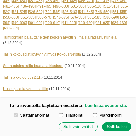
445]
[446-450]
[451-455]
[456-460]
[461-465]
[466-470]
[471-475]
[476-480]
[481-485]
[486-490]
[491-495]
[496-500]
[501-505]
[506-510]
[511-515]
[516-
520]
[521-525]
[526-530]
[531-535]
[536-540]
[541-545]
[546-550]
[551-555]
[556-560]
[561-565]
[566-570]
[571-575]
[576-580]
[581-585]
[586-590]
[591-
595]
[596-600]
[601-605]
[606-610]
[611-615]
[616-620]
[621-625]
[626-630]
[631-634]
Tuntikorttien palauttaneiden kesken arvottiin ilmaisia ratsastustunteja
(2.12.2014)
Tallin kokoustilat löytyy nyt myös KokousNetistä
(1.12.2014)
Sunnuntaina tallin baanalla kisataan
(20.11.2014)
Tallin pikkujoulut 22.11.
(13.11.2014)
Uusia pikkukavereita tallilla
(12.11.2014)
« edelliset 5
seuraavat 5 »
Tällä sivustolla käytetään evästeitä.
Lue lisää evästeistä.
Valitse käytettävät evästeet
Välttämättömät
Tilastointi
Markkinointi
Kotisivut: Johanna Korpi
Tehty Yhdistysavaimella
|
Evästeet
©
2026 Tuulensillan talli
Salli vain valitut
Salli kaikki