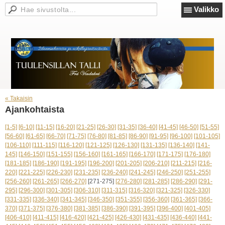
Valikko
« Takaisin
Ajankohtaista
[1-5]
[6-10]
[11-15]
[16-20]
[21-25]
[26-30]
[31-35]
[36-40]
[41-45]
[46-50]
[51-55]
[56-60]
[61-65]
[66-70]
[71-75]
[76-80]
[81-85]
[86-90]
[91-95]
[96-100]
[101-105]
[106-110]
[111-115]
[116-120]
[121-125]
[126-130]
[131-135]
[136-140]
[141-
145]
[146-150]
[151-155]
[156-160]
[161-165]
[166-170]
[171-175]
[176-180]
[181-185]
[186-190]
[191-195]
[196-200]
[201-205]
[206-210]
[211-215]
[216-
220]
[221-225]
[226-230]
[231-235]
[236-240]
[241-245]
[246-250]
[251-255]
[256-260]
[261-265]
[266-270]
[271-275]
[276-280]
[281-285]
[286-290]
[291-
295]
[296-300]
[301-305]
[306-310]
[311-315]
[316-320]
[321-325]
[326-330]
[331-335]
[336-340]
[341-345]
[346-350]
[351-355]
[356-360]
[361-365]
[366-
370]
[371-375]
[376-380]
[381-385]
[386-390]
[391-395]
[396-400]
[401-405]
[406-410]
[411-415]
[416-420]
[421-425]
[426-430]
[431-435]
[436-440]
[441-