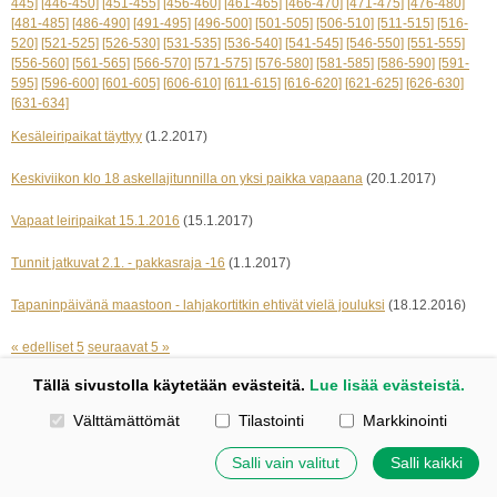
445]
[446-450]
[451-455]
[456-460]
[461-465]
[466-470]
[471-475]
[476-480]
[481-485]
[486-490]
[491-495]
[496-500]
[501-505]
[506-510]
[511-515]
[516-
520]
[521-525]
[526-530]
[531-535]
[536-540]
[541-545]
[546-550]
[551-555]
[556-560]
[561-565]
[566-570]
[571-575]
[576-580]
[581-585]
[586-590]
[591-
595]
[596-600]
[601-605]
[606-610]
[611-615]
[616-620]
[621-625]
[626-630]
[631-634]
Kesäleiripaikat täyttyy
(1.2.2017)
Keskiviikon klo 18 askellajitunnilla on yksi paikka vapaana
(20.1.2017)
Vapaat leiripaikat 15.1.2016
(15.1.2017)
Tunnit jatkuvat 2.1. - pakkasraja -16
(1.1.2017)
Tapaninpäivänä maastoon - lahjakortitkin ehtivät vielä jouluksi
(18.12.2016)
« edelliset 5
seuraavat 5 »
Tällä sivustolla käytetään evästeitä.
Lue lisää evästeistä.
Kotisivut: Johanna Korpi
Valitse käytettävät evästeet
Välttämättömät
Tilastointi
Markkinointi
Tehty Yhdistysavaimella
|
Evästeet
©
2026 Tuulensillan talli
Salli vain valitut
Salli kaikki