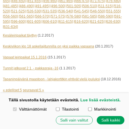
445]
[446-450]
[451-455]
[456-460]
[461-465]
[466-470]
[471-475]
[476-480]
[481-485]
[486-490]
[491-495]
[496-500]
[501-505]
[506-510]
[511-515]
[516-
520]
[521-525]
[526-530]
[531-535]
[536-540]
[541-545]
[546-550]
[551-555]
[556-560]
[561-565]
[566-570]
[571-575]
[576-580]
[581-585]
[586-590]
[591-
595]
[596-600]
[601-605]
[606-610]
[611-615]
[616-620]
[621-625]
[626-630]
[631-634]
Kesäleiripaikat täyttyy
(1.2.2017)
Keskiviikon klo 18 askellajitunnilla on yksi paikka vapaana
(20.1.2017)
Vapaat leiripaikat 15.1.2016
(15.1.2017)
Tunnit jatkuvat 2.1. - pakkasraja -16
(1.1.2017)
Tapaninpäivänä maastoon - lahjakortitkin ehtivät vielä jouluksi
(18.12.2016)
« edelliset 5
seuraavat 5 »
Tällä sivustolla käytetään evästeitä.
Lue lisää evästeistä.
Kotisivut: Johanna Korpi
Valitse käytettävät evästeet
Välttämättömät
Tilastointi
Markkinointi
Tehty Yhdistysavaimella
|
Evästeet
©
2026 Tuulensillan talli
Salli vain valitut
Salli kaikki