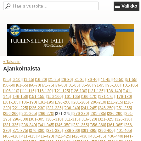
Valikko
« Takaisin
Ajankohtaista
[1-5]
[6-10]
[11-15]
[16-20]
[21-25]
[26-30]
[31-35]
[36-40]
[41-45]
[46-50]
[51-55]
[56-60]
[61-65]
[66-70]
[71-75]
[76-80]
[81-85]
[86-90]
[91-95]
[96-100]
[101-105]
[106-110]
[111-115]
[116-120]
[121-125]
[126-130]
[131-135]
[136-140]
[141-
145]
[146-150]
[151-155]
[156-160]
[161-165]
[166-170]
[171-175]
[176-180]
[181-185]
[186-190]
[191-195]
[196-200]
[201-205]
[206-210]
[211-215]
[216-
220]
[221-225]
[226-230]
[231-235]
[236-240]
[241-245]
[246-250]
[251-255]
[256-260]
[261-265]
[266-270]
[271-275]
[276-280]
[281-285]
[286-290]
[291-
295]
[296-300]
[301-305]
[306-310]
[311-315]
[316-320]
[321-325]
[326-330]
[331-335]
[336-340]
[341-345]
[346-350]
[351-355]
[356-360]
[361-365]
[366-
370]
[371-375]
[376-380]
[381-385]
[386-390]
[391-395]
[396-400]
[401-405]
[406-410]
[411-415]
[416-420]
[421-425]
[426-430]
[431-435]
[436-440]
[441-