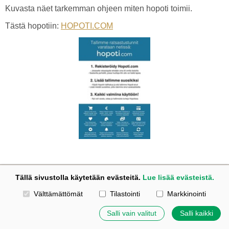
Kuvasta näet tarkemman ohjeen miten hopoti toimii.
Tästä hopotiin:
HOPOTI.COM
Kotisivut: Johanna Korpi
Tällä sivustolla käytetään evästeitä.
Lue lisää evästeistä.
Tehty Yhdistysavaimella
|
Evästeet
Valitse käytettävät evästeet
©
2026 Tuulensillan talli
Välttämättömät
Tilastointi
Markkinointi
Salli vain valitut
Salli kaikki