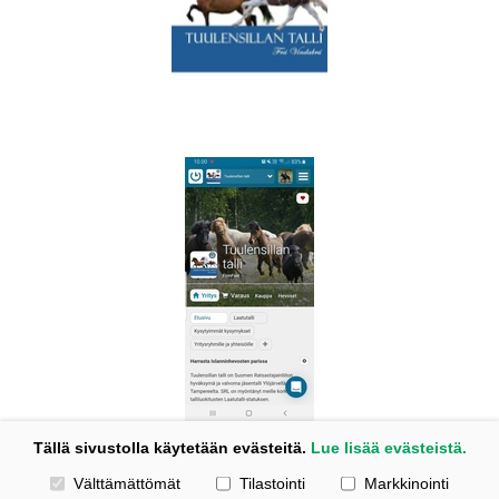
Tällä sivustolla käytetään evästeitä.
Lue lisää evästeistä.
Valitse käytettävät evästeet
Välttämättömät
Tilastointi
Markkinointi
Kotisivut: Johanna Korpi