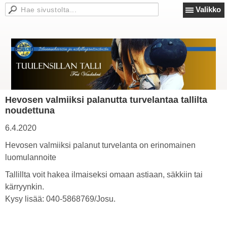
Valikko
Hevosen valmiiksi palanutta turvelantaa tallilta
noudettuna
6.4.2020
Hevosen valmiiksi palanut turvelanta on erinomainen
luomulannoite
Tallillta voit hakea ilmaiseksi omaan astiaan, säkkiin tai
kärryynkin.
Kysy lisää: 040-5868769/Josu.