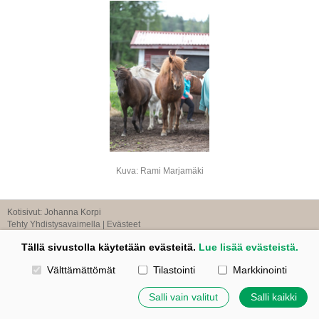
Kuva: Rami Marjamäki
Kotisivut: Johanna Korpi
Tehty Yhdistysavaimella
|
Evästeet
©
2026 Tuulensillan talli
Tällä sivustolla käytetään evästeitä.
Lue lisää evästeistä.
Valitse käytettävät evästeet
Välttämättömät
Tilastointi
Markkinointi
Salli vain valitut
Salli kaikki