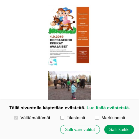
Tällä sivustolla käytetään evästeitä.
Lue lisää evästeistä.
Valitse käytettävät evästeet
Välttämättömät
Tilastointi
Markkinointi
Kotisivut: Johanna Korpi
Tehty Yhdistysavaimella
|
Evästeet
Salli vain valitut
Salli kaikki
©
2026 Tuulensillan talli