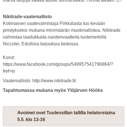
Ihania lahjoja vaikka äidille sunnuntaiksi. Hinnat alkaen 5,-.
Nikitrade-vaatemallisto
Kotimainen vaatevalmistaja Pirkkalasta tuo kevään
piristykseksi mukana minimäärän muotimallistoa. Nikitrade
valmistaa laadukkaita naistenvaatteita tuotemerkillä
Niccolei. Edullisia tarjouksia tiedossa.
Korut:
https://www.facebook.com/groups/549957541796864/?
fref=ts
Vaatemallisto: http://www.nikitrade.fi/
Tapahtumassa mukana myös Ylöjärven Hööks
Avoimet ovet Tuulensillan tallilla helatorstaina
5.5. klo 13-16