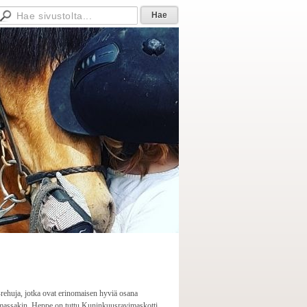
ehuja, jotka ovat erinomaisen hyviä osana
lmassakin. Heppe on tuttu Kuninkuusravimaskotti.