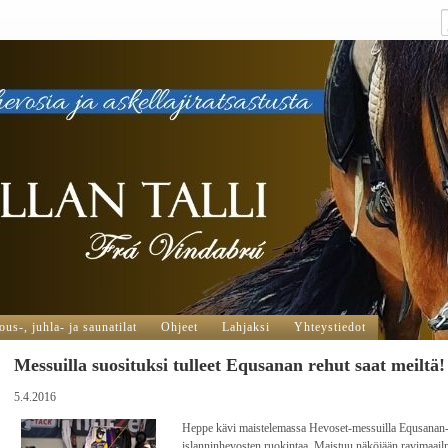
us-, juhla- ja saunatilat
Ohjeet
Lahjaksi
Yhteystiedot
Messuilla suosituksi tulleet Equsanan rehut saat meiltä!
5.4.2016
Heppe kävi maistelemassa Hevoset-messuilla Equsanan-r
islanninhevosten ruokintaa. Maistuu näköjään ravimaai