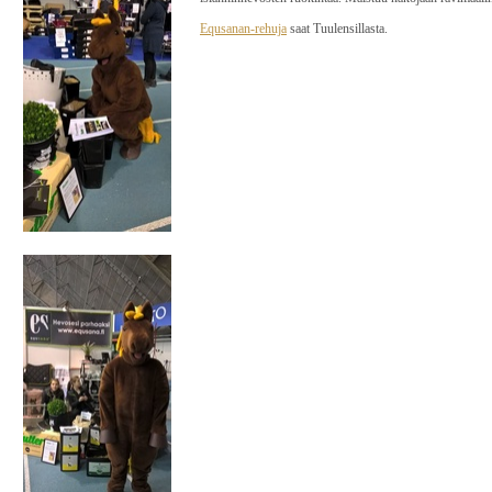
Equsanan-rehuja
saat Tuulensillasta.