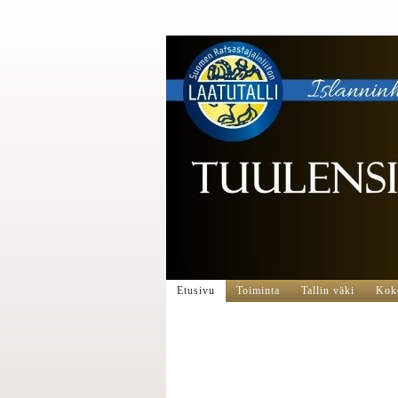
Etusivu
Toiminta
Tallin väki
Koko