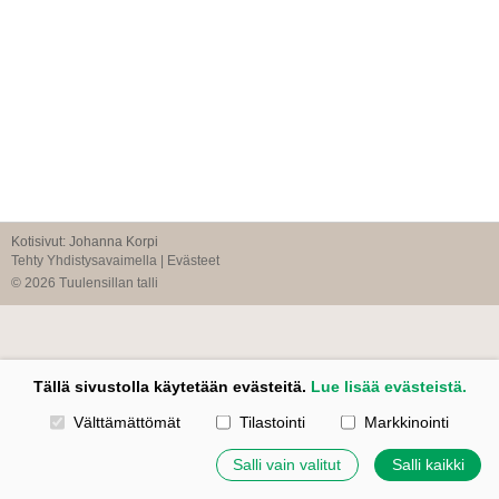
Kotisivut: Johanna Korpi
Tehty Yhdistysavaimella
|
Evästeet
©
2026 Tuulensillan talli
Tällä sivustolla käytetään evästeitä.
Lue lisää evästeistä.
Valitse käytettävät evästeet
Välttämättömät
Tilastointi
Markkinointi
Salli vain valitut
Salli kaikki