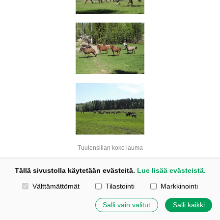
Tuulensillan koko lauma
Tällä sivustolla käytetään evästeitä.
Lue lisää evästeistä.
Kotisivut: Johanna Korpi
Valitse käytettävät evästeet
Tehty Yhdistysavaimella
|
Evästeet
Välttämättömät
Tilastointi
Markkinointi
©
2026 Tuulensillan talli
Salli vain valitut
Salli kaikki