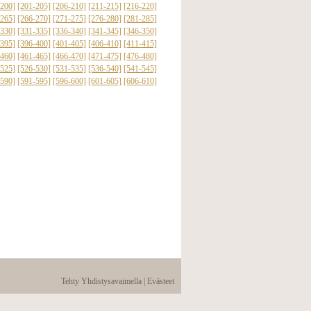
-200]
[201-205]
[206-210]
[211-215]
[216-220]
-265]
[266-270]
[271-275]
[276-280]
[281-285]
-330]
[331-335]
[336-340]
[341-345]
[346-350]
-395]
[396-400]
[401-405]
[406-410]
[411-415]
-460]
[461-465]
[466-470]
[471-475]
[476-480]
-525]
[526-530]
[531-535]
[536-540]
[541-545]
-590]
[591-595]
[596-600]
[601-605]
[606-610]
Tehty Yhdistysavaimella
|
Evästeet