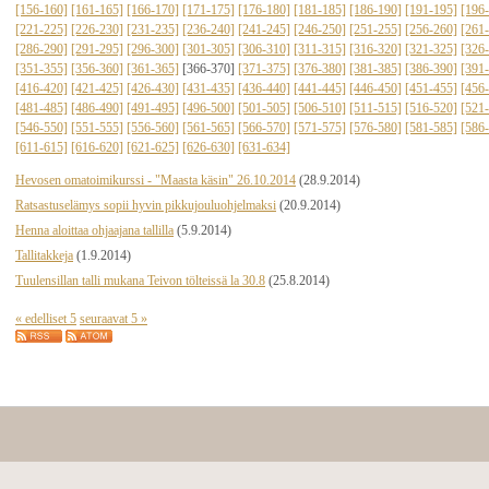
[156-160]
[161-165]
[166-170]
[171-175]
[176-180]
[181-185]
[186-190]
[191-195]
[196
[221-225]
[226-230]
[231-235]
[236-240]
[241-245]
[246-250]
[251-255]
[256-260]
[261
[286-290]
[291-295]
[296-300]
[301-305]
[306-310]
[311-315]
[316-320]
[321-325]
[326
[351-355]
[356-360]
[361-365]
[366-370]
[371-375]
[376-380]
[381-385]
[386-390]
[391
[416-420]
[421-425]
[426-430]
[431-435]
[436-440]
[441-445]
[446-450]
[451-455]
[456
[481-485]
[486-490]
[491-495]
[496-500]
[501-505]
[506-510]
[511-515]
[516-520]
[521
[546-550]
[551-555]
[556-560]
[561-565]
[566-570]
[571-575]
[576-580]
[581-585]
[586
[611-615]
[616-620]
[621-625]
[626-630]
[631-634]
Hevosen omatoimikurssi - "Maasta käsin" 26.10.2014
(28.9.2014)
Ratsastuselämys sopii hyvin pikkujouluohjelmaksi
(20.9.2014)
Henna aloittaa ohjaajana tallilla
(5.9.2014)
Tallitakkeja
(1.9.2014)
Tuulensillan talli mukana Teivon tölteissä la 30.8
(25.8.2014)
« edelliset 5
seuraavat 5 »