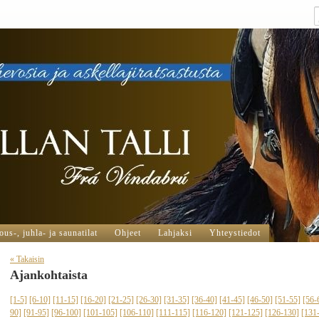
us-, juhla- ja saunatilat
Ohjeet
Lahjaksi
Yhteystiedot
« Takaisin
Ajankohtaista
[1-5]
[6-10]
[11-15]
[16-20]
[21-25]
[26-30]
[31-35]
[36-40]
[41-45]
[46-50]
[51-55]
[56-
90]
[91-95]
[96-100]
[101-105]
[106-110]
[111-115]
[116-120]
[121-125]
[126-130]
[131