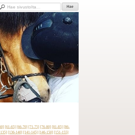
60]
[61-65]
[66-70]
[71-75]
[76-80]
[81-85]
[86-
-135]
[136-140]
[141-145]
[146-150]
[151-155]