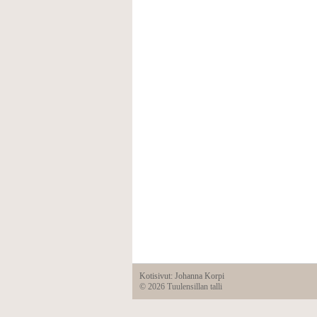
Kotisivut: Johanna Korpi
©
2026 Tuulensillan talli