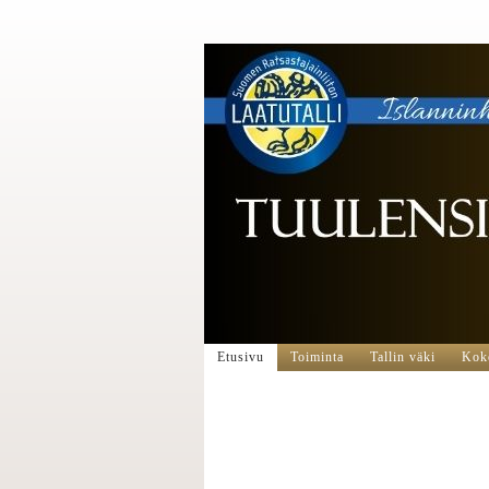
Etusivu
Toiminta
Tallin väki
Koko