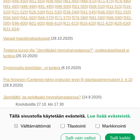
445]
[446-450]
[451-455]
[456-460]
[461-465]
[466-470]
[471-475]
[476-480]
[481-485]
[486-490]
[491-495]
[496-500]
[501-505]
[506-510]
[511-515]
[516-
520]
[521-525]
[526-530]
[531-535]
[536-540]
[541-545]
[546-550]
[551-555]
[556-560]
[561-565]
[566-570]
[571-575]
[576-580]
[581-585]
[586-590]
[591-
595]
[596-600]
[601-605]
[606-610]
[611-615]
[616-620]
[621-625]
[626-630]
[631-634]
Vapaat maastoratsastusajat
(28.10.2020)
Tiistaina kurssi-ilta "Jännittääkö hevosharrastaessa?", poikkeuksellisesti ei
tunteja
(26.10.2020)
Syyslomalla leireillään - ei tunteja
(6.10.2020)
Piia Nissisen (Centered riding instructor level II) istuntavalmennukset 3.-4.10
(28.9.2020)
Jännitätkö, tai pelottaako hevosharrastaessa?
(14.9.2020)
Koulutusilta 27.10. klo 17.30
« edelliset 5
seuraavat 5 »
Tällä sivustolla käytetään evästeitä.
Lue lisää evästeistä.
Valitse käytettävät evästeet
Välttämättömät
Tilastointi
Markkinointi
Kotisivut: Johanna Korpi
Tehty Yhdistysavaimella
|
Evästeet
Salli vain valitut
Salli kaikki