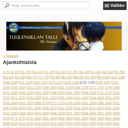
Valikko
« Takaisin
Ajankohtaista
[1-5]
[6-10]
[11-15]
[16-20]
[21-25]
[26-30]
[31-35]
[36-40]
[41-45]
[46-50]
[51-55]
[56-60]
[61-65]
[66-70]
[71-75]
[76-80]
[81-85]
[86-90]
[91-95]
[96-100]
[101-105]
[106-110]
[111-115]
[116-120]
[121-125]
[126-130]
[131-135]
[136-140]
[141-
145]
[146-150]
[151-155]
[156-160]
[161-165]
[166-170]
[171-175]
[176-180]
[181-185]
[186-190]
[191-195]
[196-200]
[201-205]
[206-210]
[211-215]
[216-
220]
[221-225]
[226-230]
[231-235]
[236-240]
[241-245]
[246-250]
[251-255]
[256-260]
[261-265]
[266-270]
[271-275]
[276-280]
[281-285]
[286-290]
[291-
295]
[296-300]
[301-305]
[306-310]
[311-315]
[316-320]
[321-325]
[326-330]
[331-335]
[336-340]
[341-345]
[346-350]
[351-355]
[356-360]
[361-365]
[366-
370]
[371-375]
[376-380]
[381-385]
[386-390]
[391-395]
[396-400]
[401-405]
[406-410]
[411-415]
[416-420]
[421-425]
[426-430]
[431-435]
[436-440]
[441-