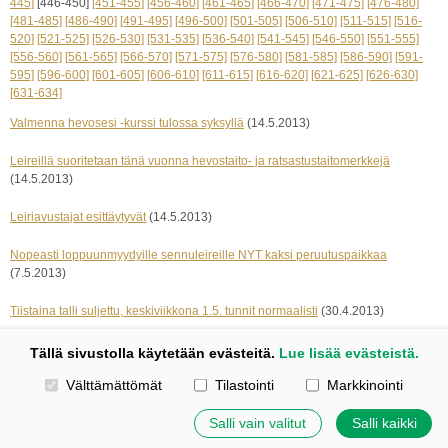
445]
[446-450]
[451-455]
[456-460]
[461-465]
[466-470]
[471-475]
[476-480]
[481-485]
[486-490]
[491-495]
[496-500]
[501-505]
[506-510]
[511-515]
[516-
520]
[521-525]
[526-530]
[531-535]
[536-540]
[541-545]
[546-550]
[551-555]
[556-560]
[561-565]
[566-570]
[571-575]
[576-580]
[581-585]
[586-590]
[591-
595]
[596-600]
[601-605]
[606-610]
[611-615]
[616-620]
[621-625]
[626-630]
[631-634]
Valmenna hevosesi -kurssi tulossa syksyllä
(14.5.2013)
Leireillä suoritetaan tänä vuonna hevostaito- ja ratsastustaitomerkkejä
(14.5.2013)
Leiriavustajat esittäytyvät
(14.5.2013)
Nopeasti loppuunmyydyille sennuleireille NYT kaksi peruutuspaikkaa
(7.5.2013)
Tiistaina talli suljettu, keskiviikkona 1.5. tunnit normaalisti
(30.4.2013)
« edelliset 5
seuraavat 5 »
Tällä sivustolla käytetään evästeitä.
Lue lisää evästeistä.
Valitse käytettävät evästeet
Välttämättömät
Tilastointi
Markkinointi
Kotisivut: Johanna Korpi
Tehty Yhdistysavaimella
|
Evästeet
Salli vain valitut
Salli kaikki
©
2026 Tuulensillan talli