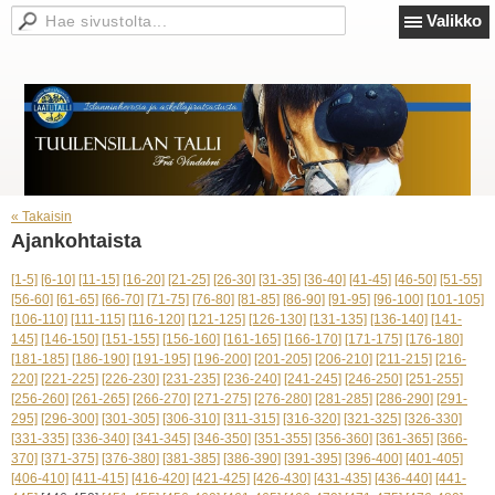
Valikko
« Takaisin
Ajankohtaista
[1-5]
[6-10]
[11-15]
[16-20]
[21-25]
[26-30]
[31-35]
[36-40]
[41-45]
[46-50]
[51-55]
[56-60]
[61-65]
[66-70]
[71-75]
[76-80]
[81-85]
[86-90]
[91-95]
[96-100]
[101-105]
[106-110]
[111-115]
[116-120]
[121-125]
[126-130]
[131-135]
[136-140]
[141-
145]
[146-150]
[151-155]
[156-160]
[161-165]
[166-170]
[171-175]
[176-180]
[181-185]
[186-190]
[191-195]
[196-200]
[201-205]
[206-210]
[211-215]
[216-
220]
[221-225]
[226-230]
[231-235]
[236-240]
[241-245]
[246-250]
[251-255]
[256-260]
[261-265]
[266-270]
[271-275]
[276-280]
[281-285]
[286-290]
[291-
295]
[296-300]
[301-305]
[306-310]
[311-315]
[316-320]
[321-325]
[326-330]
[331-335]
[336-340]
[341-345]
[346-350]
[351-355]
[356-360]
[361-365]
[366-
370]
[371-375]
[376-380]
[381-385]
[386-390]
[391-395]
[396-400]
[401-405]
[406-410]
[411-415]
[416-420]
[421-425]
[426-430]
[431-435]
[436-440]
[441-