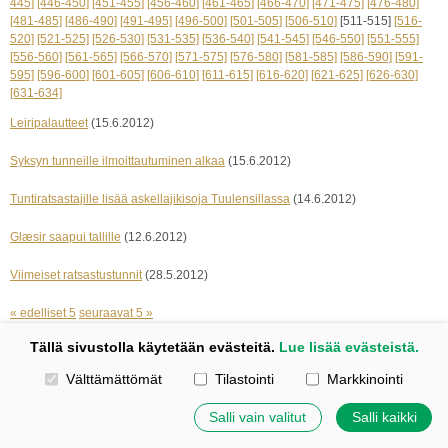
445]
[446-450]
[451-455]
[456-460]
[461-465]
[466-470]
[471-475]
[476-480]
[481-485]
[486-490]
[491-495]
[496-500]
[501-505]
[506-510]
[511-515]
[516-
520]
[521-525]
[526-530]
[531-535]
[536-540]
[541-545]
[546-550]
[551-555]
[556-560]
[561-565]
[566-570]
[571-575]
[576-580]
[581-585]
[586-590]
[591-
595]
[596-600]
[601-605]
[606-610]
[611-615]
[616-620]
[621-625]
[626-630]
[631-634]
Leiripalautteet
(15.6.2012)
Syksyn tunneille ilmoittautuminen alkaa
(15.6.2012)
Tuntiratsastajille lisää askellajikisoja Tuulensillassa
(14.6.2012)
Glæsir saapui tallille
(12.6.2012)
Viimeiset ratsastustunnit
(28.5.2012)
« edelliset 5
seuraavat 5 »
Tällä sivustolla käytetään evästeitä.
Lue lisää evästeistä.
Kotisivut: Johanna Korpi
Valitse käytettävät evästeet
Välttämättömät
Tilastointi
Markkinointi
Tehty Yhdistysavaimella
|
Evästeet
©
2026 Tuulensillan talli
Salli vain valitut
Salli kaikki