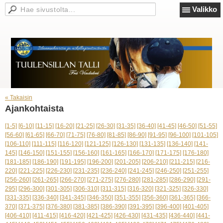
Valikko
« Takaisin
Ajankohtaista
[1-5]
[6-10]
[11-15]
[16-20]
[21-25]
[26-30]
[31-35]
[36-40]
[41-45]
[46-50]
[51-55]
[56-60]
[61-65]
[66-70]
[71-75]
[76-80]
[81-85]
[86-90]
[91-95]
[96-100]
[101-105]
[106-110]
[111-115]
[116-120]
[121-125]
[126-130]
[131-135]
[136-140]
[141-
145]
[146-150]
[151-155]
[156-160]
[161-165]
[166-170]
[171-175]
[176-180]
[181-185]
[186-190]
[191-195]
[196-200]
[201-205]
[206-210]
[211-215]
[216-
220]
[221-225]
[226-230]
[231-235]
[236-240]
[241-245]
[246-250]
[251-255]
[256-260]
[261-265]
[266-270]
[271-275]
[276-280]
[281-285]
[286-290]
[291-
295]
[296-300]
[301-305]
[306-310]
[311-315]
[316-320]
[321-325]
[326-330]
[331-335]
[336-340]
[341-345]
[346-350]
[351-355]
[356-360]
[361-365]
[366-
370]
[371-375]
[376-380]
[381-385]
[386-390]
[391-395]
[396-400]
[401-405]
[406-410]
[411-415]
[416-420]
[421-425]
[426-430]
[431-435]
[436-440]
[441-