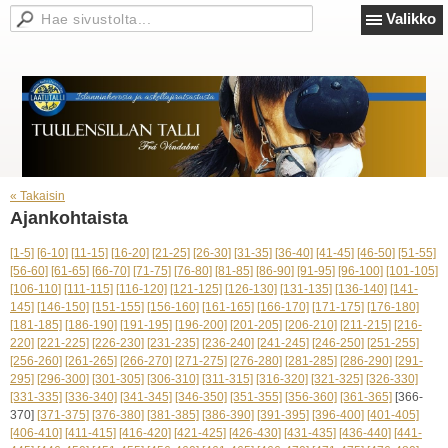
Valikko
« Takaisin
Ajankohtaista
[1-5]
[6-10]
[11-15]
[16-20]
[21-25]
[26-30]
[31-35]
[36-40]
[41-45]
[46-50]
[51-55]
[56-60]
[61-65]
[66-70]
[71-75]
[76-80]
[81-85]
[86-90]
[91-95]
[96-100]
[101-105]
[106-110]
[111-115]
[116-120]
[121-125]
[126-130]
[131-135]
[136-140]
[141-
145]
[146-150]
[151-155]
[156-160]
[161-165]
[166-170]
[171-175]
[176-180]
[181-185]
[186-190]
[191-195]
[196-200]
[201-205]
[206-210]
[211-215]
[216-
220]
[221-225]
[226-230]
[231-235]
[236-240]
[241-245]
[246-250]
[251-255]
[256-260]
[261-265]
[266-270]
[271-275]
[276-280]
[281-285]
[286-290]
[291-
295]
[296-300]
[301-305]
[306-310]
[311-315]
[316-320]
[321-325]
[326-330]
[331-335]
[336-340]
[341-345]
[346-350]
[351-355]
[356-360]
[361-365]
[366-
370]
[371-375]
[376-380]
[381-385]
[386-390]
[391-395]
[396-400]
[401-405]
[406-410]
[411-415]
[416-420]
[421-425]
[426-430]
[431-435]
[436-440]
[441-