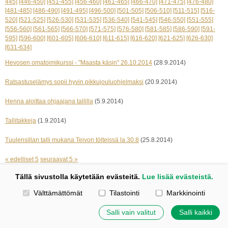
445]
[446-450]
[451-455]
[456-460]
[461-465]
[466-470]
[471-475]
[476-480]
[481-485]
[486-490]
[491-495]
[496-500]
[501-505]
[506-510]
[511-515]
[516-
520]
[521-525]
[526-530]
[531-535]
[536-540]
[541-545]
[546-550]
[551-555]
[556-560]
[561-565]
[566-570]
[571-575]
[576-580]
[581-585]
[586-590]
[591-
595]
[596-600]
[601-605]
[606-610]
[611-615]
[616-620]
[621-625]
[626-630]
[631-634]
Hevosen omatoimikurssi - "Maasta käsin" 26.10.2014
(28.9.2014)
Ratsastuselämys sopii hyvin pikkujouluohjelmaksi
(20.9.2014)
Henna aloittaa ohjaajana tallilla
(5.9.2014)
Tallitakkeja
(1.9.2014)
Tuulensillan talli mukana Teivon tölteissä la 30.8
(25.8.2014)
« edelliset 5
seuraavat 5 »
Tällä sivustolla käytetään evästeitä.
Lue lisää evästeistä.
Kotisivut: Johanna Korpi
Valitse käytettävät evästeet
Välttämättömät
Tilastointi
Markkinointi
Tehty Yhdistysavaimella
|
Evästeet
©
2026 Tuulensillan talli
Salli vain valitut
Salli kaikki