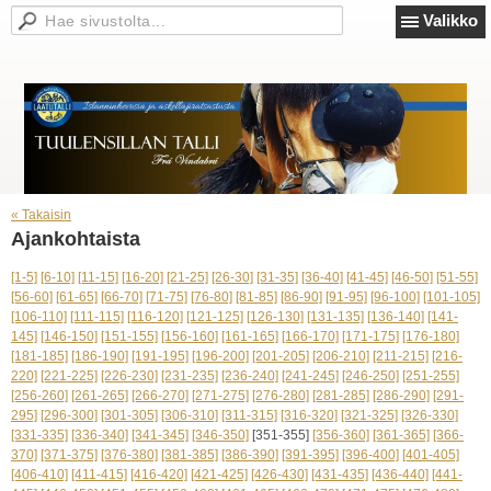
Valikko
« Takaisin
Ajankohtaista
[1-5]
[6-10]
[11-15]
[16-20]
[21-25]
[26-30]
[31-35]
[36-40]
[41-45]
[46-50]
[51-55]
[56-60]
[61-65]
[66-70]
[71-75]
[76-80]
[81-85]
[86-90]
[91-95]
[96-100]
[101-105]
[106-110]
[111-115]
[116-120]
[121-125]
[126-130]
[131-135]
[136-140]
[141-
145]
[146-150]
[151-155]
[156-160]
[161-165]
[166-170]
[171-175]
[176-180]
[181-185]
[186-190]
[191-195]
[196-200]
[201-205]
[206-210]
[211-215]
[216-
220]
[221-225]
[226-230]
[231-235]
[236-240]
[241-245]
[246-250]
[251-255]
[256-260]
[261-265]
[266-270]
[271-275]
[276-280]
[281-285]
[286-290]
[291-
295]
[296-300]
[301-305]
[306-310]
[311-315]
[316-320]
[321-325]
[326-330]
[331-335]
[336-340]
[341-345]
[346-350]
[351-355]
[356-360]
[361-365]
[366-
370]
[371-375]
[376-380]
[381-385]
[386-390]
[391-395]
[396-400]
[401-405]
[406-410]
[411-415]
[416-420]
[421-425]
[426-430]
[431-435]
[436-440]
[441-