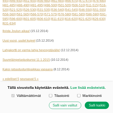
445]
[446-450]
[451-455]
[456-460]
[461-465]
[466-470]
[471-475]
[476-480]
[481-485]
[486-490]
[491-495]
[496-500]
[501-505]
[506-510]
[511-515]
[516-
520]
[521-525]
[526-530]
[531-535]
[536-540]
[541-545]
[546-550]
[551-555]
[556-560]
[561-565]
[566-570]
[571-575]
[576-580]
[581-585]
[586-590]
[591-
595]
[596-600]
[601-605]
[606-610]
[611-615]
[616-620]
[621-625]
[626-630]
[631-634]
Iloista Joulun aikaa!
(15.12.2014)
Uusi vuosi, uudet kujeet
(15.12.2014)
Lahjakortti on varma lahja hevosystävälle!
(12.12.2014)
Suureläinpelastuskurssi 11.1.2015
(10.12.2014)
Kaksi ratsastustuntipaikkaa vapaana
(8.12.2014)
« edelliset 5
seuraavat 5 »
Tällä sivustolla käytetään evästeitä.
Lue lisää evästeistä.
Kotisivut: Johanna Korpi
Valitse käytettävät evästeet
Välttämättömät
Tilastointi
Markkinointi
Tehty Yhdistysavaimella
|
Evästeet
©
2026 Tuulensillan talli
Salli vain valitut
Salli kaikki