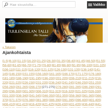
Valikko
« Takaisin
Ajankohtaista
[1-5]
[6-10]
[11-15]
[16-20]
[21-25]
[26-30]
[31-35]
[36-40]
[41-45]
[46-50]
[51-55]
[56-60]
[61-65]
[66-70]
[71-75]
[76-80]
[81-85]
[86-90]
[91-95]
[96-100]
[101-105]
[106-110]
[111-115]
[116-120]
[121-125]
[126-130]
[131-135]
[136-140]
[141-
145]
[146-150]
[151-155]
[156-160]
[161-165]
[166-170]
[171-175]
[176-180]
[181-185]
[186-190]
[191-195]
[196-200]
[201-205]
[206-210]
[211-215]
[216-
220]
[221-225]
[226-230]
[231-235]
[236-240]
[241-245]
[246-250]
[251-255]
[256-260]
[261-265]
[266-270]
[271-275]
[276-280]
[281-285]
[286-290]
[291-
295]
[296-300]
[301-305]
[306-310]
[311-315]
[316-320]
[321-325]
[326-330]
[331-335]
[336-340]
[341-345]
[346-350]
[351-355]
[356-360]
[361-365]
[366-
370]
[371-375]
[376-380]
[381-385]
[386-390]
[391-395]
[396-400]
[401-405]
[406-410]
[411-415]
[416-420]
[421-425]
[426-430]
[431-435]
[436-440]
[441-