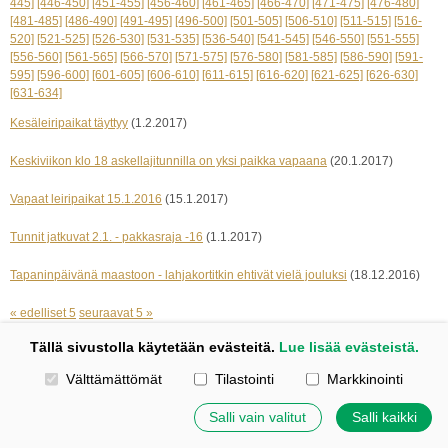
445]
[446-450]
[451-455]
[456-460]
[461-465]
[466-470]
[471-475]
[476-480]
[481-485]
[486-490]
[491-495]
[496-500]
[501-505]
[506-510]
[511-515]
[516-
520]
[521-525]
[526-530]
[531-535]
[536-540]
[541-545]
[546-550]
[551-555]
[556-560]
[561-565]
[566-570]
[571-575]
[576-580]
[581-585]
[586-590]
[591-
595]
[596-600]
[601-605]
[606-610]
[611-615]
[616-620]
[621-625]
[626-630]
[631-634]
Kesäleiripaikat täyttyy
(1.2.2017)
Keskiviikon klo 18 askellajitunnilla on yksi paikka vapaana
(20.1.2017)
Vapaat leiripaikat 15.1.2016
(15.1.2017)
Tunnit jatkuvat 2.1. - pakkasraja -16
(1.1.2017)
Tapaninpäivänä maastoon - lahjakortitkin ehtivät vielä jouluksi
(18.12.2016)
« edelliset 5
seuraavat 5 »
Tällä sivustolla käytetään evästeitä.
Lue lisää evästeistä.
Kotisivut: Johanna Korpi
Valitse käytettävät evästeet
Välttämättömät
Tilastointi
Markkinointi
Tehty Yhdistysavaimella
|
Evästeet
©
2026 Tuulensillan talli
Salli vain valitut
Salli kaikki